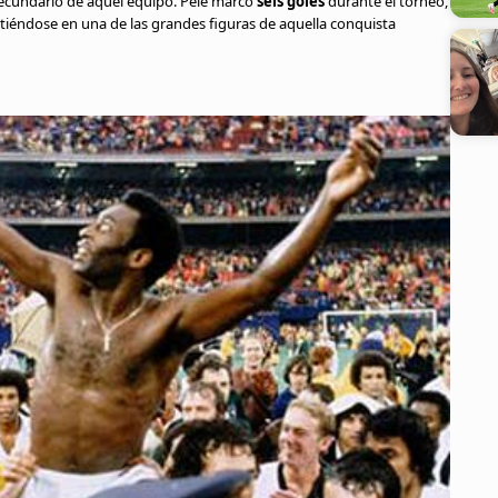
ecundario de aquel equipo. Pelé marcó
seis goles
durante el torneo,
irtiéndose en una de las grandes figuras de aquella conquista