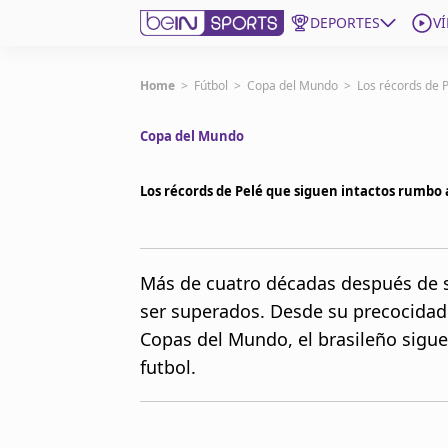
DEPORTES
V
Get Bein
Home
>
Fútbol
>
Copa del Mundo
>
Los récords de 
Copa del Mundo
Language
EN
ES
Edition
United States
Los récords de Pelé que siguen intactos rumbo 
beIN XTRA
Más de cuatro décadas después de su
ser superados. Desde su precocidad
Administrar notificaciones
Programación
Copas del Mundo, el brasileño sigue
Contáctanos
futbol.