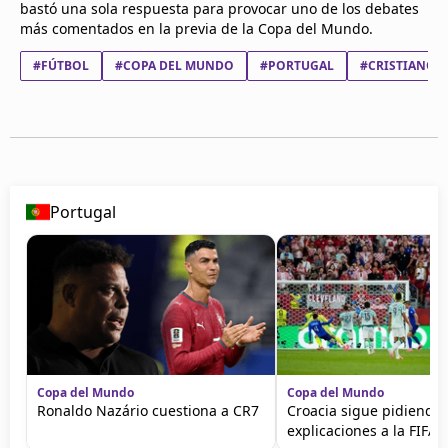
bastó una sola respuesta para provocar uno de los debates
más comentados en la previa de la Copa del Mundo.
#FÚTBOL
#COPA DEL MUNDO
#PORTUGAL
#CRISTIANO 
Portugal
Copa del Mundo
Copa del Mundo
Ronaldo Nazário cuestiona a CR7
Croacia sigue pidiendo
explicaciones a la FIFA