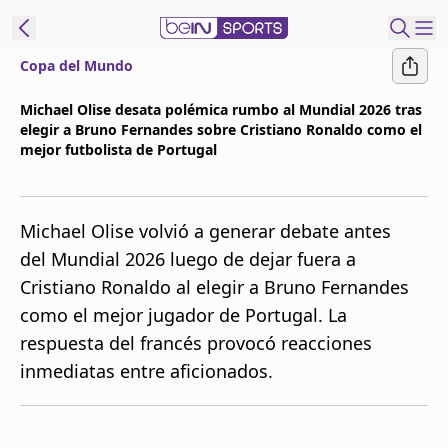
Copa del Mundo
t Bein
Michael Olise desata polémica rumbo al Mundial 2026 tras
elegir a Bruno Fernandes sobre Cristiano Ronaldo como el
EN
ES
Language
mejor futbolista de Portugal
United States
Edition
Michael Olise volvió a generar debate antes
beIN XTRA
del Mundial 2026 luego de dejar fuera a
Cristiano Ronaldo al elegir a Bruno Fernandes
Administrar
como el mejor jugador de Portugal. La
notificaciones
respuesta del francés provocó reacciones
Programación
inmediatas entre aficionados.
Contáctanos