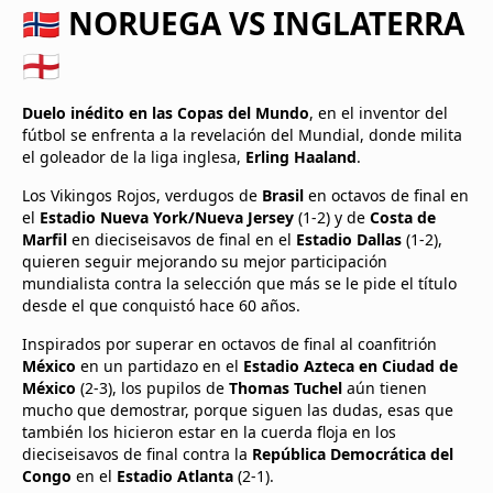
🇳🇴 NORUEGA VS INGLATERRA
🏴󠁧󠁢󠁥󠁮󠁧󠁿
Duelo inédito en las Copas del Mundo
, en el inventor del
fútbol se enfrenta a la revelación del Mundial, donde milita
el goleador de la liga inglesa,
Erling Haaland
.
Los Vikingos Rojos, verdugos de
Brasil
en octavos de final en
el
Estadio Nueva York/Nueva Jersey
(1-2) y de
Costa de
Marfil
en dieciseisavos de final en el
Estadio Dallas
(1-2),
quieren seguir mejorando su mejor participación
mundialista contra la selección que más se le pide el título
desde el que conquistó hace 60 años.
Inspirados por superar en octavos de final al coanfitrión
México
en un partidazo en el
Estadio Azteca en Ciudad de
México
(2-3), los pupilos de
Thomas Tuchel
aún tienen
mucho que demostrar, porque siguen las dudas, esas que
también los hicieron estar en la cuerda floja en los
dieciseisavos de final contra la
República Democrática del
Congo
en el
Estadio Atlanta
(2-1).