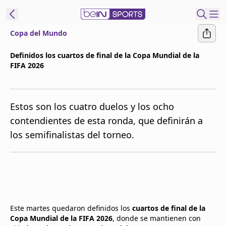
Copa del Mundo
t Bein
Definidos los cuartos de final de la Copa Mundial de la
FIFA 2026
EN
ES
Language
United States
Edition
Estos son los cuatro duelos y los ocho
contendientes de esta ronda, que definirán a
beIN XTRA
los semifinalistas del torneo.
Administrar
notificaciones
Programación
Contáctanos
Este martes quedaron definidos los
cuartos de final de la
Copa Mundial de la FIFA 2026
, donde se mantienen con