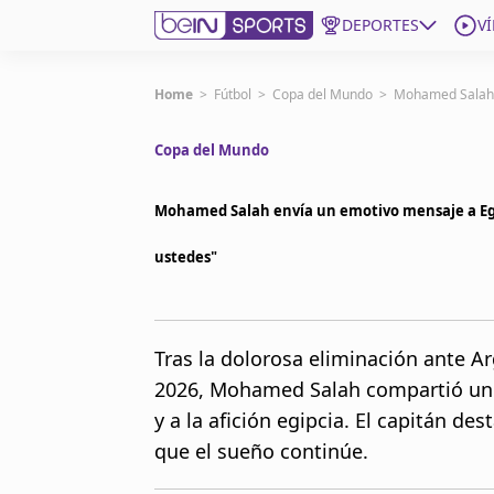
DEPORTES
V
Get Bein
Home
>
Fútbol
>
Copa del Mundo
>
Mohamed Salah e
Copa del Mundo
Language
EN
ES
Edition
United States
Mohamed Salah envía un emotivo mensaje a Egipt
ustedes"
beIN XTRA
Administrar notificaciones
Tras la dolorosa eliminación ante Ar
Programación
2026, Mohamed Salah compartió un 
Contáctanos
y a la afición egipcia. El capitán des
que el sueño continúe.