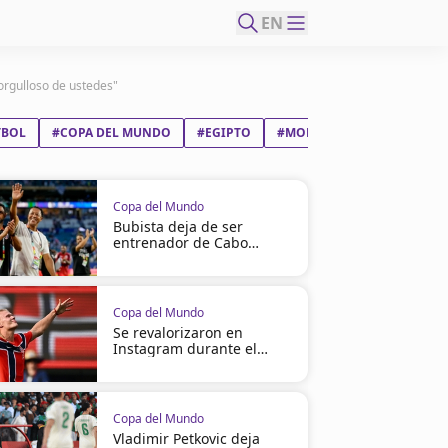
EN
orgulloso de ustedes"
TBOL
#COPA DEL MUNDO
#EGIPTO
#MOHAMED SALAH HAMED 
Copa del Mundo
Bubista deja de ser
entrenador de Cabo
Verde
Copa del Mundo
Se revalorizaron en
Instagram durante el
Mundial
Copa del Mundo
Vladimir Petkovic deja