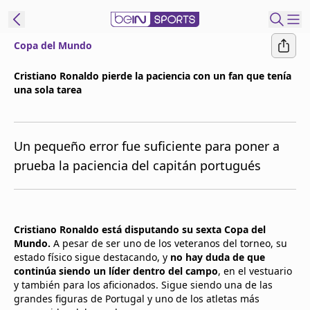
Copa del Mundo
t Bein
Cristiano Ronaldo pierde la paciencia con un fan que tenía
una sola tarea
EN
ES
Language
United States
Edition
Un pequeño error fue suficiente para poner a
prueba la paciencia del capitán portugués
beIN XTRA
Administrar
Cristiano Ronaldo está disputando su sexta Copa del
notificaciones
Mundo.
A pesar de ser uno de los veteranos del torneo, su
Programación
estado físico sigue destacando, y
no hay duda de que
Contáctanos
continúa siendo un líder dentro del campo
, en el vestuario
y también para los aficionados. Sigue siendo una de las
grandes figuras de Portugal y uno de los atletas más