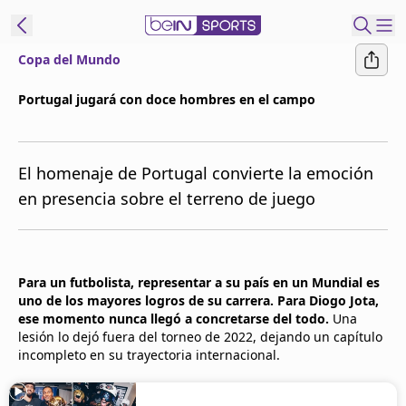
Copa del Mundo
t Bein
Portugal jugará con doce hombres en el campo
EN
ES
Language
El homenaje de Portugal convierte la emoción
United States
Edition
en presencia sobre el terreno de juego
beIN XTRA
Administrar
Para un futbolista, representar a su país en un Mundial es
uno de los mayores logros de su carrera. Para Diogo Jota,
notificaciones
ese momento nunca llegó a concretarse del todo.
Una
Programación
lesión lo dejó fuera del torneo de 2022, dejando un capítulo
Contáctanos
incompleto en su trayectoria internacional.