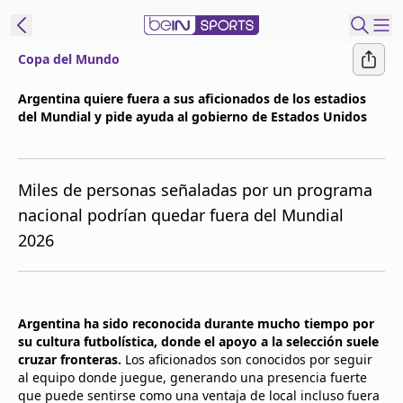
Copa del Mundo
t Bein
Argentina quiere fuera a sus aficionados de los estadios
del Mundial y pide ayuda al gobierno de Estados Unidos
EN
ES
Language
United States
Edition
Miles de personas señaladas por un programa
nacional podrían quedar fuera del Mundial
beIN XTRA
2026
Administrar
notificaciones
Programación
Argentina ha sido reconocida durante mucho tiempo por
su cultura futbolística, donde el apoyo a la selección suele
Contáctanos
cruzar fronteras.
Los aficionados son conocidos por seguir
al equipo donde juegue, generando una presencia fuerte
que puede sentirse como una ventaja de local incluso fuera