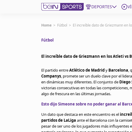
DEPORTES
V
Get Bein
Home
>
Fútbol
>
El increíble dato de Griezmann en lo
Fútbol
Language
EN
ES
Edition
United States
El increíble dato de Griezmann en los Atleti vs
El partido entre
Atlético de Madrid
y
Barcelona
, 
beIN XTRA
Companys
, promete ser un duelo clave por el lider
en dinámicas muy diferentes. El conjunto de
Diego
victorias consecutivas en todas las competiciones, 
Administrar notificaciones
algo de frescura en las últimas jornadas.
Programación
Esto dijo Simeone sobre no poder ganar al Barc
Contáctanos
Un dato que destaca en este encuentro es el
increí
partidos de LaLiga
ante el Barcelona con la camise
pesar de ser uno de los jugadores más influyentes 