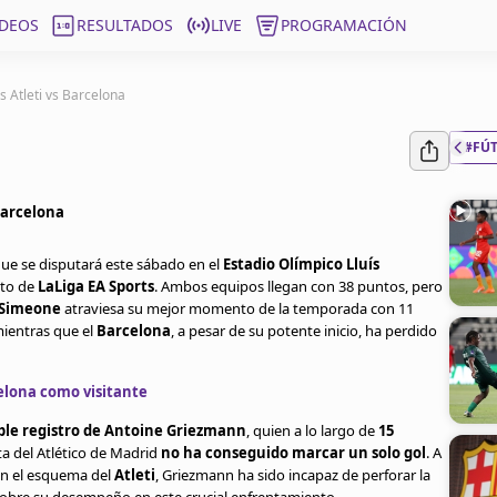
ÍDEOS
RESULTADOS
LIVE
PROGRAMACIÓN
s Atleti vs Barcelona
#FÚ
 Barcelona
que se disputará este sábado en el
Estadio Olímpico Lluís
ato de
LaLiga EA Sports
. Ambos equipos llegan con 38 puntos, pero
 Simeone
atraviesa su mejor momento de la temporada con 11
mientras que el
Barcelona
, a pesar de su potente inicio, ha perdido
elona como visitante
ble registro de Antoine Griezmann
, quien a lo largo de
15
ta del Atlético de Madrid
no ha conseguido marcar un solo gol
. A
en el esquema del
Atleti
, Griezmann ha sido incapaz de perforar la