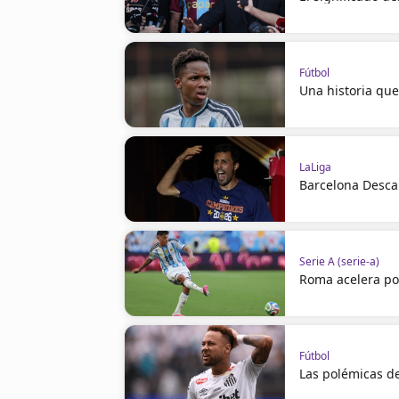
Fútbol
Una historia que
LaLiga
Barcelona Descar
Serie A (serie-a)
Roma acelera po
Fútbol
Las polémicas 