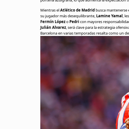
portería azulgrana, lo que aumenta la expectación 
Mientras el
Atlético de Madrid
busca mantenerse en 
su jugador más desequilibrante,
Lamine Yamal
, l
Fermín López
o
Pedri
con mayores responsabilidade
Julián Alvarez
, será clave para la estrategia ofen
Barcelona en varias temporadas resalta como un des