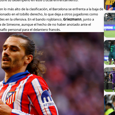
sobre su desempeño en este crucial enfrentamiento.
lo más alto de la clasificación, el Barcelona se enfrenta a la baja de
esionado en el tobillo derecho, lo que deja a otros jugadores como
s en la ofensiva. En el bando rojiblanco,
Griezmann
, junto a
siva de Simeone, aunque el hecho de no haber anotado ante el
afío personal para el delantero francés.