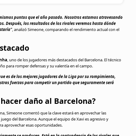
s mismos puntos que el año pasado. Nosotros estamos atravesando
. Después, los resultados de los rivales veremos hasta dónde
staría"
, analizó Simeone, comparando el rendimiento actual con el
estacado
nha
, uno de los jugadores más destacados del Barcelona. El técnico
eño para romper defensas y su valentía en el campo.
e es de los mejores jugadores de la Liga por su rompimiento,
estras fuerzas para competir un partido que seguramente será
 hacer daño al Barcelona?
lona, Simeone comentó que la clave estará en aprovechar las
 juego del Barcelona. Aunque el equipo de Xavi es agresivo y
para aprovechar esas oportunidades.
viamente se producen. Está en la contundencia de los rivales que