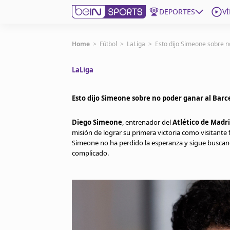
DEPORTES
V
Get Bein
Home
>
Fútbol
>
LaLiga
>
Esto dijo Simeone sobre n
LaLiga
Language
EN
ES
Edition
United States
Esto dijo Simeone sobre no poder ganar al Barc
Diego Simeone
, entrenador del
Atlético de Madr
beIN XTRA
misión de lograr su primera victoria como visitante 
Simeone no ha perdido la esperanza y sigue buscan
complicado.
Administrar notificaciones
Programación
Contáctanos