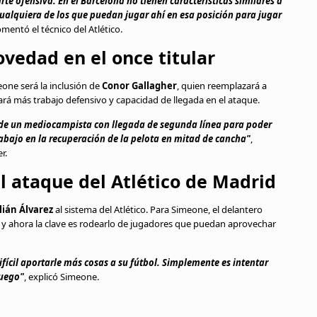
te ofensiva. En el Barcelona no tienen características similares a
 cualquiera de los que puedan jugar ahí en esa posición para jugar
omentó el técnico del Atlético.
vedad en el once titular
one será la inclusión de
Conor Gallagher
, quien reemplazará a
ará más trabajo defensivo y capacidad de llegada en el ataque.
de un mediocampista con llegada de segunda línea para poder
abajo en la recuperación de la pelota en mitad de cancha"
,
r.
el ataque del Atlético de Madrid
lián Álvarez
al sistema del Atlético. Para Simeone, el delantero
 y ahora la clave es rodearlo de jugadores que puedan aprovechar
ifícil aportarle más cosas a su fútbol. Simplemente es intentar
juego"
, explicó Simeone.