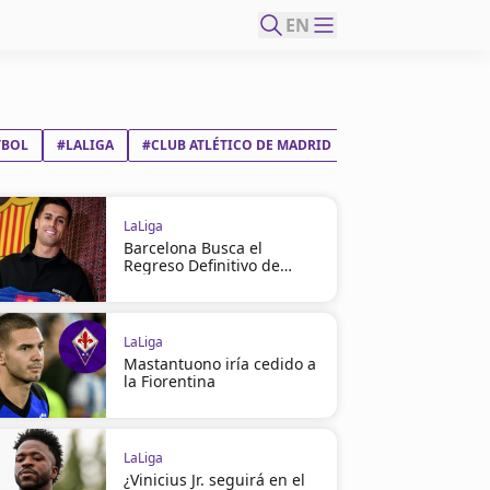
EN
TBOL
#LALIGA
#CLUB ATLÉTICO DE MADRID
#FC BARCELONA
LaLiga
Barcelona Busca el
Regreso Definitivo de
Cancelo
LaLiga
Mastantuono iría cedido a
la Fiorentina
LaLiga
¿Vinicius Jr. seguirá en el