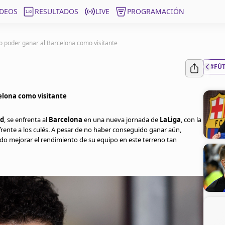
ÍDEOS
RESULTADOS
LIVE
PROGRAMACIÓN
o poder ganar al Barcelona como visitante
#FÚ
elona como visitante
id
, se enfrenta al
Barcelona
en una nueva jornada de
LaLiga
, con la
frente a los culés. A pesar de no haber conseguido ganar aún,
do mejorar el rendimiento de su equipo en este terreno tan