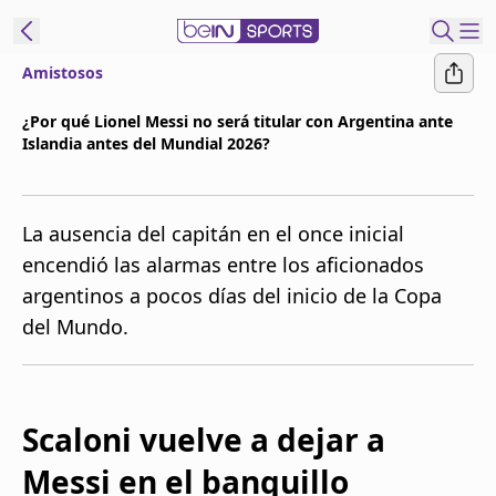
Amistosos
t Bein
¿Por qué Lionel Messi no será titular con Argentina ante
Islandia antes del Mundial 2026?
EN
ES
Language
United States
Edition
La ausencia del capitán en el once inicial
encendió las alarmas entre los aficionados
beIN XTRA
argentinos a pocos días del inicio de la Copa
del Mundo.
Administrar
notificaciones
Programación
Contáctanos
Scaloni vuelve a dejar a
Messi en el banquillo