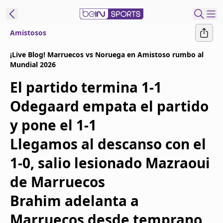
Amistosos
t Bein
¡Live Blog! Marruecos vs Noruega en Amistoso rumbo al
Mundial 2026
EN
ES
Language
El partido termina 1-1
United States
Edition
Odegaard empata el partido
y pone el 1-1
beIN XTRA
Llegamos al descanso con el
Administrar
1-0, salio lesionado Mazraoui
notificaciones
de Marruecos
Programación
Contáctanos
Brahim adelanta a
Marruecos desde temprano,