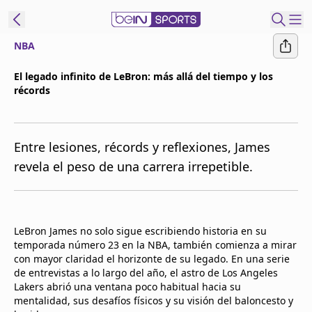
NBA
t Bein
El legado infinito de LeBron: más allá del tiempo y los
récords
EN
ES
Language
United States
Edition
Entre lesiones, récords y reflexiones, James
revela el peso de una carrera irrepetible.
beIN XTRA
Administrar
LeBron James no solo sigue escribiendo historia en su
notificaciones
temporada número 23 en la NBA, también comienza a mirar
Programación
con mayor claridad el horizonte de su legado. En una serie
Contáctanos
de entrevistas a lo largo del año, el astro de Los Angeles
Lakers abrió una ventana poco habitual hacia su
mentalidad, sus desafíos físicos y su visión del baloncesto y