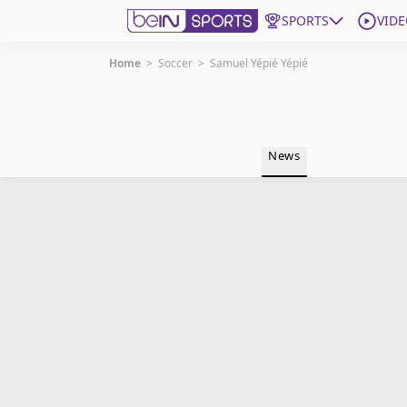
SPORTS
VIDE
Home
>
Soccer
>
Samuel Yépié Yépié
Get Bein
Language
EN
ES
News
Edition
United States
beIN XTRA
Manage Notifications
Contact Us
TV Guide