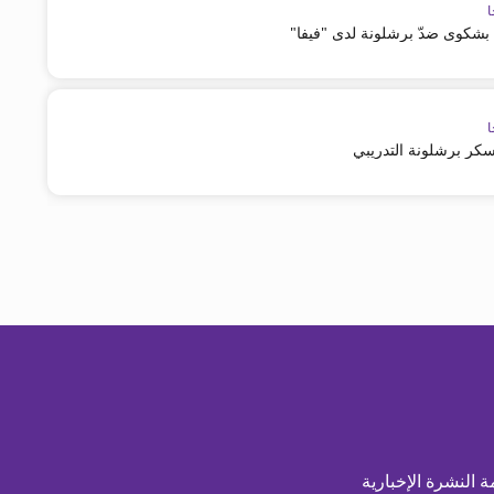
ا
ّم بشكوى ضدّ برشلونة لدى "فيفا"
ا
سكر برشلونة التدريبي
ة النشرة الإخبارية