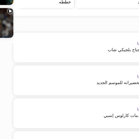
خططه
ا
جناح بلجيكي شاب
ا
حضيراته للموسم الجديد
ا
خدمات كارلوس إسبي