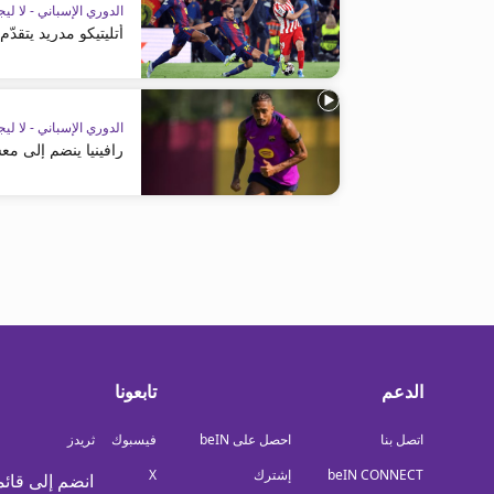
الدوري الإسباني - لا ليج
أتليتيكو مدريد يتقد
الدوري الإسباني - لا ليج
رافينيا ينضم إلى مع
الدعم
تابعونا
اتصل بنا
احصل على beIN
فيسبوك
ثريدز
beIN CONNECT
إشترك
X
انضم إلى قائم