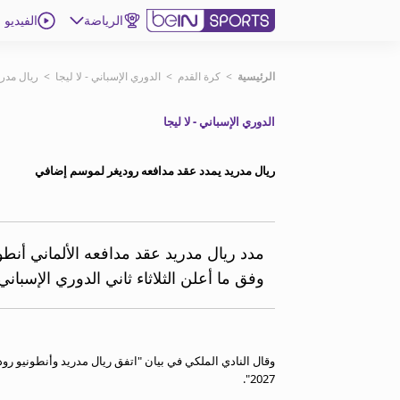
الرياضة
الفيديو
اشترك
الرئيسية
>
كرة القدم
>
الدوري الإسباني - لا ليجا
>
ريال مدر
الدوري الإسباني - لا ليجا
ع
اللغة
EN
النسخة
MENA
ريال مدريد يمدد عقد مدافعه روديغر لموسم إضافي
إدارة التنبيهات
انضم إلى قائمة النشرة الإخبارية
اتصل بنا
وفق ما أعلن الثلاثاء ثاني الدوري الإسبا
beIN CONNECT
beIN MEDIA GROUP
ترددات beIN SPORTS
الأسئلة الأكثر شيوعاً
دليل التلفاز
2027".
احصل على beIN