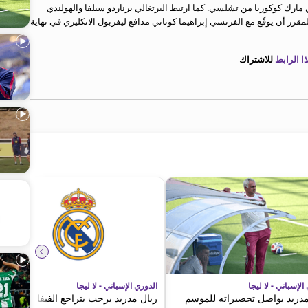
 مارك كوكوريا من تشلسي. كما ارتبط البرتغالي برناردو سيلفا والهولندي
ر أن يوقّع مع الفرنسي إبراهيما كوناتي مدافع ليفربول الانكليزي في نهاية
 الرابط
للاشتراك
الإسباني - لا ليجا
الدوري الإسباني - لا ليجا
مدريد يواصل تحضيراته للموسم
ريال مدريد يرحب بتراجع الفيفا عن