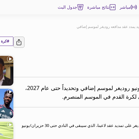
مباشر
نتائج مباشرة
جدول البث
يد يمدد عقد مدافعه روديغر لموسم إضافي
#كرة ا
مدد ريال مدريد عقد مدافعه الألماني أنطونيو روديغر لموسم إضافي وتحديداً حتى عام 2027،
ني لكرة القدم في الموسم المنصرم.
وقال النادي الملكي في بيان "اتفق ريال مدريد وأنطونيو روديغر على تمديد عقد لاعبنا، الذي سيبقى في النادي حتى 30 حزيران/يونيو