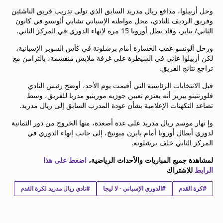
beIN MEDIA GROUP
وحل أربيلوا، مدافع ريال مدريد السابق الذي تولى تدريب فريق الناشئين
ترددات beIN SPORTS
وفريق الرديف للنادي، محل مواطنه الإسباني تشابي ألونسو في كانون
الثاني/ يناير، وقاد بطل أوروبا 15 مرة لإنهاء الدوري في المركز الثاني.
الأسئلة الأكثر شيوعاً
دليل التلفاز
ورحل ألونسو عقب الخسارة أمام برشلونة في كأس السوبر الإسبانية،
احصل على beIN
لكن أربيلوا عانى في السيطرة على غرفة ملابس منقسمة، بالتزامن مع
تراجع نتائج الفريق.
معلومات عن هذا الموقع
قبل الانتخابات الرئاسية التي أقيمت يوم الأحد، أوضح رئيس النادي
فلورنتينو بيريز أنه يعتزم تعيين جوزيه مورينيو مدربا للفريق، وسط
تصاعد التكهنات الإعلامية بشأن عودة المدرب السابق إلى ريال مدريد.
وإ نهار موسم ريال مدريد على عدة أصعدة، منها الخروج من دور الثمانية
لدوري أبطال أوروبا أمام بايرن ميونيخ، إلى جانب إنهاء الدوري في
المركز الثاني خلف برشلونة.
لمشاهدة جميع المباريات والأحداث الرياضية،
اضغط على هذا
الرابط
للاشتراك
#كرة القدم
#الدوري الإسباني - لا ليجا
#نادي ريال مدريد لكرة القدم