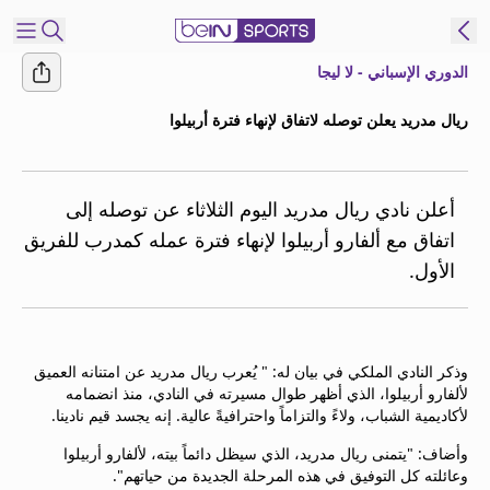
الدوري الإسباني - لا ليجا
شترك
ريال مدريد يعلن توصله لاتفاق لإنهاء فترة أربيلوا
ع
EN
اللغة
MENA
النسخة
أعلن نادي ريال مدريد اليوم الثلاثاء عن توصله إلى
اتفاق مع ألفارو أربيلوا لإنهاء فترة عمله كمدرب للفريق
الأول.
إدارة
التنبيهات
انضم
إلى
وذكر النادي الملكي في بيان له: " يُعرب ريال مدريد عن امتنانه العميق
قائمة
لألفارو أربيلوا، الذي أظهر طوال مسيرته في النادي، منذ انضمامه
النشرة
لأكاديمية الشباب، ولاءً والتزاماً واحترافيةً عالية. إنه يجسد قيم نادينا.
الإخبارية
وأضاف: "يتمنى ريال مدريد، الذي سيظل دائماً بيته، لألفارو أربيلوا
اتصل بنا
وعائلته كل التوفيق في هذه المرحلة الجديدة من حياتهم".
beIN CONNECT