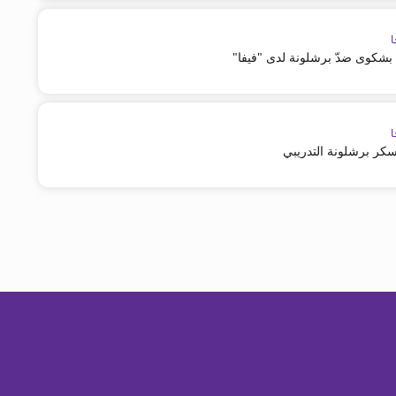
ا
ّم بشكوى ضدّ برشلونة لدى "فيفا"
ا
سكر برشلونة التدريبي