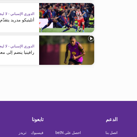
الدوري الإسباني - لا ليج
أتليتيكو مدريد يتقد
الدوري الإسباني - لا ليج
رافينيا ينضم إلى مع
الدعم
تابعونا
اتصل بنا
احصل على beIN
فيسبوك
ثريدز