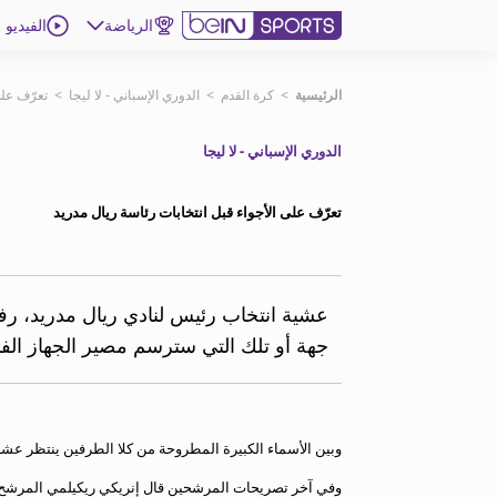
الرياضة
الفيديو
اشترك
الرئيسية
>
كرة القدم
>
الدوري الإسباني - لا ليجا
>
تعرّف على
الدوري الإسباني - لا ليجا
ع
اللغة
EN
النسخة
MENA
تعرّف على الأجواء قبل انتخابات رئاسة ريال مدريد
إدارة التنبيهات
انضم إلى قائمة النشرة الإخبارية
عشية انتخاب رئيس لنادي ريال مدريد، رف
اتصل بنا
جهة أو تلك التي سترسم مصير الجهاز الف
beIN CONNECT
beIN MEDIA GROUP
ترددات beIN SPORTS
الأسئلة الأكثر شيوعاً
وبين الأسماء الكبيرة المطروحة من كلا الطرفين ينتظر عشاق ر
دليل التلفاز
وفي آخر تصريحات المرشحين قال إنريكي ريكيلمي المرشح لر
احصل على beIN