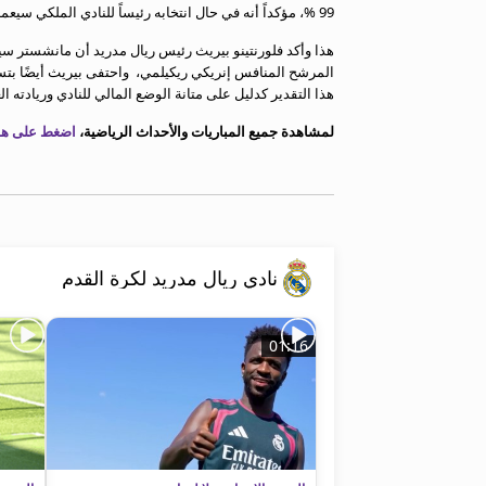
99 %، مؤكداً أنه في حال انتخابه رئيساً للنادي الملكي سيعمل على التعاقد مع يورغن كلوب كمدرب للفريق.
معلومات عن هذا الموقع
هذا وأكد فلورنتينو بيريث رئيس ريال مدريد أن مانشستر سيت
المرشح المنافس إنريكي ريكيلمي، واحتفى بيريث أيضًا بتسمي
هذا التقدير كدليل على متانة الوضع المالي للنادي وريادته ال
لمشاهدة جميع المباريات والأحداث الرياضية،
اضغط على هذا
نادي ريال مدريد لكرة القدم
01:16