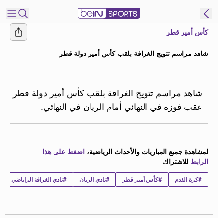
كأس أمير قطر
شترك
شاهد مراسم تتويج الغرافة بلقب كأس أمير دولة قطر
ع
EN
اللغة
MENA
النسخة
شاهد مراسم تتويج الغرافة بلقب كأس أمير دولة قطر
عقب فوزه في النهائي أمام الريان في النهائي.
إدارة
التنبيهات
انضم
لمشاهدة جميع المباريات والأحداث الرياضية،
اضغط على هذا
إلى
الرابط
للاشتراك
قائمة
#كرة القدم
النشرة
#كأس أمير قطر
#نادي الريان
#نادي الغرافة الراياضي
الإخبارية
اتصل بنا
beIN CONNECT