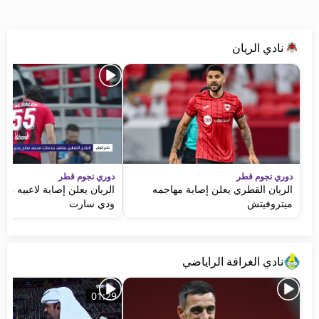
beIN MEDIA GROUP
ترددات beIN SPORTS
نادي الريان
الأسئلة الأكثر شيوعاً
دليل التلفاز
احصل على beIN
معلومات عن هذا الموقع
دوري نجوم قطر
دوري نجوم قطر
الريان القطري يعلن إصابة مهاجمه
الريان يعلن إصابة لاعبيه مح
ميتروفيتش
ودي سارت
نادي الغرافة الراياضي
01:29