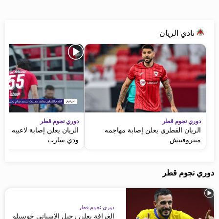
beIN MEDIA GROUP
ترددات beIN SPORTS
نادي الريان
الأسئلة الأكثر شيوعاً
دليل التلفاز
احصل على beIN
معلومات عن هذا الموقع
دوري نجوم قطر
دوري نجوم قطر
الريان القطري يعلن إصابة مهاجمه
الريان يعلن إصابة لاعبيه مح
ميتروفيتش
ودي سارت
دوري نجوم قطر
دوري نجوم قطر
الغرافة يعلن رحيل الإسباني خوسيلو