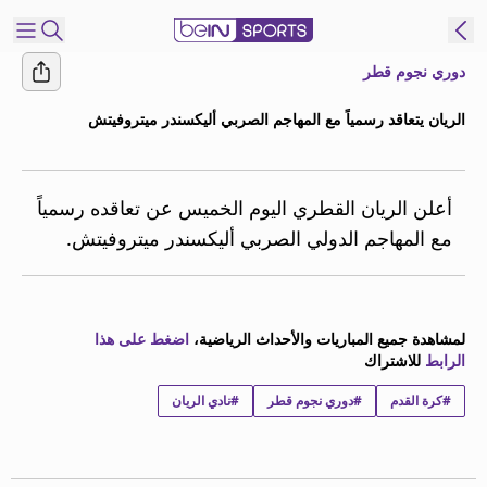
دوري نجوم قطر
شترك
الريان يتعاقد رسمياً مع المهاجم الصربي أليكسندر ميتروفيتش
ع
EN
اللغة
MENA
النسخة
أعلن الريان القطري اليوم الخميس عن تعاقده رسمياً
مع المهاجم الدولي الصربي أليكسندر ميتروفيتش.
إدارة
التنبيهات
انضم
لمشاهدة جميع المباريات والأحداث الرياضية،
اضغط على هذا
إلى
الرابط
للاشتراك
قائمة
#كرة القدم
النشرة
#دوري نجوم قطر
#نادي الريان
الإخبارية
اتصل بنا
beIN CONNECT