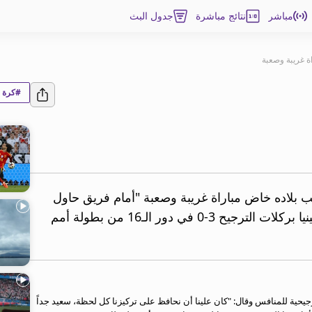
مباشر
نتائج مباشرة
جدول البث
ة غريبة وصعبة
#كرة ا
ب بلاده خاض مباراة غريبة وصعبة "أمام فريق حاول
تقديم كل ما لديه" وذلك بعد تخطي سلوفينيا بركلات الترجيح 3-0 في دور الـ16 من بطولة أمم
حية للمنافس وقال: "كان علينا أن نحافظ على تركيزنا كل لحظة، سعيد جداً