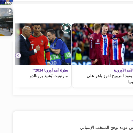
أمم الأوروبية
بطولة أمم أوروبا 2024™
 يقود النرويج لفوز باهر على
مارتينيث يُشيد برونالدو
يا
س عودة توهج المنتخب الإسباني