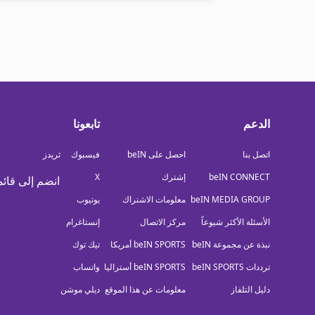
الدعم
تابعونا
اتصل بنا
احصل على beIN
فيسبوك
ثريدز
beIN CONNECT
إشترك
X
انضم إلى قائم
beIN MEDIA GROUP
معلومات الاشتراك
يوتيوب
الأسئلة الأكثر شيوعاً
مركز الاتصال
إنستاغرام
نبذة عن مجموعة beIN
beIN SPORTS أمريكا
تيك توك
ترددات beIN SPORTS
beIN SPORTS أستراليا
واتساب
دليل التلفاز
معلومات عن هذا الموقع
ديلي موشن