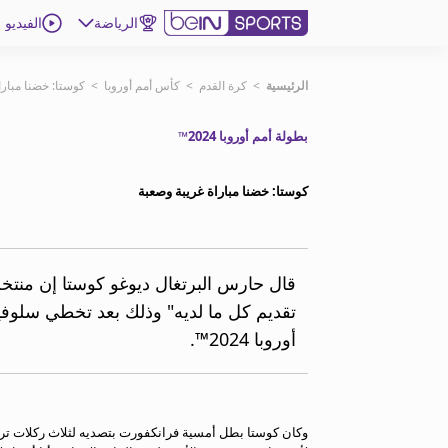
الرياضة
الفيديو
اشترك
الرئيسية
>
كرة القدم
>
كأس أمم أوروبا
>
كوستا: خضنا مبارا
بطولة أمم أوروبا 2024™
ع
اللغة
EN
النسخة
MENA
كوستا: خضنا مباراة غريبة وصعبة
إدارة التنبيهات
انضم إلى قائمة النشرة الإخبارية
قال حارس البرتغال ديوغو كوستا إن منتخ
اتصل بنا
beIN CONNECT
أوروبا 2024™.
beIN MEDIA GROUP
ترددات beIN SPORTS
الأسئلة الأكثر شيوعاً
دليل التلفاز
وكان كوستا بطل أمسية فرانكفورت بتصديه لثلاث ركلات ترجي
احصل على beIN