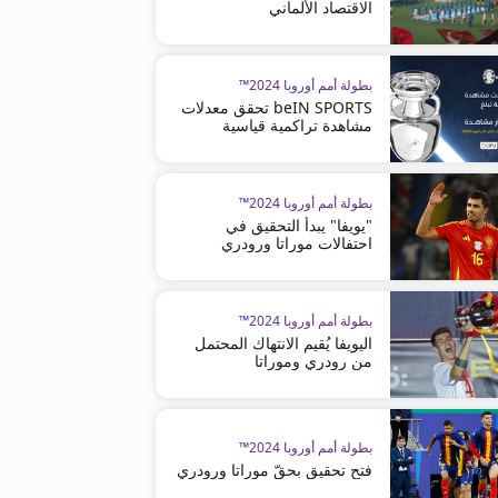
الاقتصاد الألماني
بطولة أمم أوروبا 2024™
beIN SPORTS تحقق معدلات
مشاهدة تراكمية قياسية
بطولة أمم أوروبا 2024™
"يويفا" يبدأ التحقيق في
احتفالات موراتا ورودري
بطولة أمم أوروبا 2024™
اليويفا يُقيم الانتهاك المحتمل
من رودري وموراتا
كأس العالم FIFA 2026™
كأس العالم FIFA 2026™
مارتينيث يعلن رحيله عن تدريب منتخب
إسبانيا تدخل تاريخ المونديال بصل
بطولة أمم أوروبا 2024™
البرتغال
الدفاعية
فتح تحقيق بحقّ موراتا ورودري