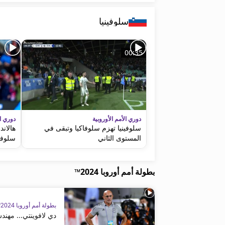
سلوفينيا
00:35
دوري الأمم الأوروبية
دوري ال
سلوفينيا تهزم سلوفاكيا وتبقى في
هالاند
المستوى الثاني
سلوفين
بطولة أمم أوروبا 2024™
بطولة أمم أوروبا 2024™
دي لافوينتي... مهند