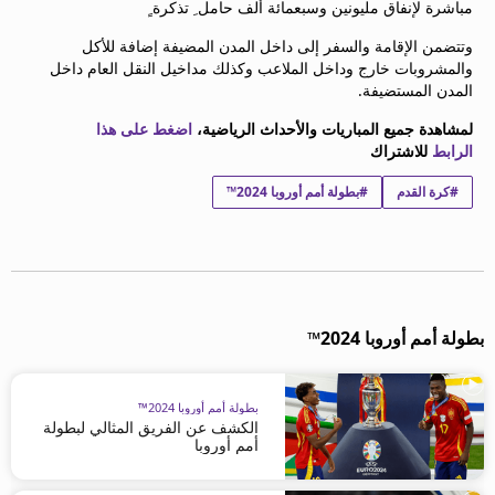
مباشرة لإنفاق مليونين وسبعمائة ألف حامل ِ تذكرة ٍ
beIN MEDIA GROUP
ترددات beIN SPORTS
وتتضمن الإقامة والسفر إلى داخل المدن المضيفة إضافة للأكل
والمشروبات خارج وداخل الملاعب وكذلك مداخيل النقل العام داخل
الأسئلة الأكثر شيوعاً
المدن المستضيفة.
دليل التلفاز
احصل على beIN
لمشاهدة جميع المباريات والأحداث الرياضية،
اضغط على هذا
الرابط
للاشتراك
معلومات عن هذا الموقع
#كرة القدم
#بطولة أمم أوروبا 2024™
بطولة أمم أوروبا 2024™
بطولة أمم أوروبا 2024™
الكشف عن الفريق المثالي لبطولة
أمم أوروبا