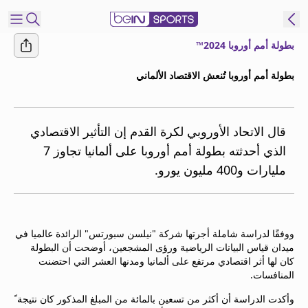
بطولة أمم أوروبا 2024™
شترك
بطولة أمم أوروبا تُنعش الاقتصاد الألماني
ع
EN
اللغة
MENA
النسخة
قال الاتحاد الأوروبي لكرة القدم إن التأثير الاقتصادي
الذي أحدثته بطولة أمم أوروبا على ألمانيا تجاوز 7
مليارات و400 مليون يورو.
إدارة
التنبيهات
انضم
إلى
ووفقًا لدراسة شاملة أجرتها شركة "نيلسن سبورتس" الرائدة عالميا في
قائمة
ميدان قياس البيانات الرياضية ورؤى المشجعين، أوضحت أن البطولة
النشرة
كان لها أثر اقتصادي مرتفع على ألمانيا ومدنها العشر التي احتضنت
الإخبارية
المنافسات.
اتصل بنا
وأكدت الدراسة أن أكثر من تسعين بالمائة من المبلغ المذكور كان نتيجة ً
beIN CONNECT