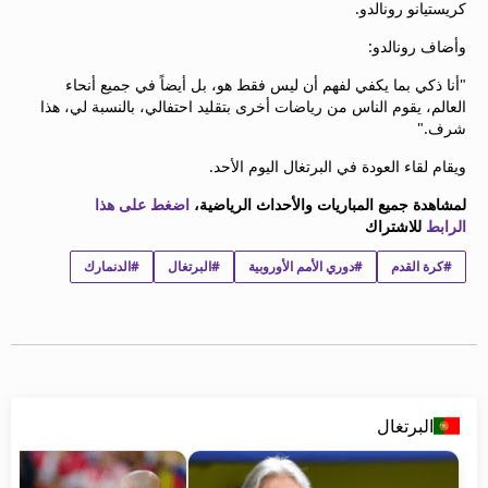
كريستيانو رونالدو.
beIN MEDIA GROUP
ترددات beIN SPORTS
وأضاف رونالدو:
الأسئلة الأكثر شيوعاً
"أنا ذكي بما يكفي لفهم أن ليس فقط هو، بل أيضاً في جميع أنحاء
دليل التلفاز
العالم، يقوم الناس من رياضات أخرى بتقليد احتفالي، بالنسبة لي، هذا
احصل على beIN
شرف."
معلومات عن هذا الموقع
ويقام لقاء العودة في البرتغال اليوم الأحد.
لمشاهدة جميع المباريات والأحداث الرياضية،
اضغط على هذا
الرابط
للاشتراك
#كرة القدم
#دوري الأمم الأوروبية
#البرتغال
#الدنمارك
البرتغال