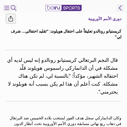
دوري الأمم الأوروبية
شترك
كريستيانو رونالدو تعليقاً على احتفال هويلوند: "تقليد احتفالي... شرف
لي"
ع
EN
اللغة
MENA
النسخة
قال النجم البرتغالي كريستيانو رونالدو إنه ليس لديه أي
مشكلة في أن الدانماركي راسموس هويلوند قلّد
إدارة
احتفاله الشهير، مؤكداً: "بالنسبة لي، لم تكن هناك
التنبيهات
مشكلة. كنت أعلم أن هذا لم يكن بسبب أنه هويلوند لا
انضم
يحترمني".
إلى
قائمة
النشرة
الإخبارية
وكان الدانماركي سجل هدف الفوز لمنتخب بلاده الخميس ضد البرتغال
اتصل بنا
في ذهاب ربع نهائي مسابقة دوري الأمم الأوروبية تحت أنظار الدون
beIN CONNECT