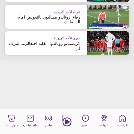
beIN MEDIA GROUP
دوري الأمم الأوروبية
ترددات beIN SPORTS
رفاق رونالدو مطالبون بالتعويض أمام
الأسئلة الأكثر شيوعاً
الدانمارك
دليل التلفاز
احصل على beIN
دوري الأمم الأوروبية
معلومات عن هذا الموقع
كريستيانو رونالدو: "تقليد احتفالي... شرف
لي"
الرئيسية
الرياضة
الفيديو
مباشر
نتائج مباشرة
جدول البث