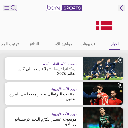
شترك
ع
EN
اللغة
أخبار
فيديوهات
مواعيد الأحداث
النتائج
ترت
MENA
النسخة
تصفيات كأس العالم - أوروبا
اسكتلندا تسطر تأهلاً تاريخياً إلى كأس
إدارة
العالم 2026
التنبيهات
انضم
دوري الأمم الأوروبية
إلى
المنتخب البرتغالي يحجز مقعداً في المربع
الذهبي
قائمة
النشرة
الإخبارية
دوري الأمم الأوروبية
موسوعة غينيس تكرّم النجم كريستيانو
اتصل بنا
رونالدو
beIN CONNECT