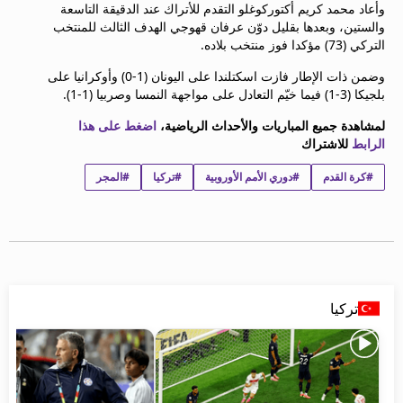
وأعاد محمد كريم أكتوركوغلو التقدم للأتراك عند الدقيقة التاسعة
beIN MEDIA GROUP
والستين، وبعدها بقليل دوّن عرفان قهوجي الهدف الثالث للمنتخب
ترددات beIN SPORTS
التركي (73) مؤكدا فوز منتخب بلاده.
الأسئلة الأكثر شيوعاً
وضمن ذات الإطار فازت اسكتلندا على اليونان (1-0) وأوكرانيا على
دليل التلفاز
بلجيكا (3-1) فيما خيّم التعادل على مواجهة النمسا وصربيا (1-1).
احصل على beIN
معلومات عن هذا الموقع
لمشاهدة جميع المباريات والأحداث الرياضية،
اضغط على هذا
الرابط
للاشتراك
#كرة القدم
#دوري الأمم الأوروبية
#تركيا
#المجر
تركيا