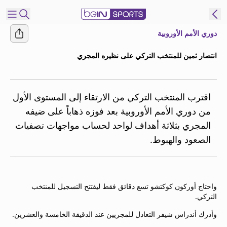
دوري الأمم الأوروبية
شترك
انتصار ثمين للمنتخب التركي على نظيره المجري
ع
EN
اللغة
MENA
النسخة
اقترب المنتخب التركي من الارتقاء إلى المستوى الأول
من دوري الأمم الأوروبية بعد فوزه ذهاباً على ضيفه
المجري بثلاثة أهداف لواحد لحساب مواجهات تصفيات
إدارة
الصعود والهبوط.
التنبيهات
انضم
إلى
قائمة
واحتاج أوركون كوكتشو تسع دقائق فقط ليفتتح التسجيل للمنتخب
النشرة
التركي.
الإخبارية
اتصل بنا
وأدرك أندراس شيفر التعادل للمجريين عند الدقيقة الخامسة والعشرين.
beIN CONNECT