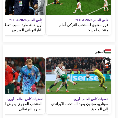
كأس العالم FIFA 2026™
كأس العالم FIFA 2026™
فوز معنوي للمنتخب التركي أمام
أول حالة طرد بسبب تغطية ا
منتخب أمريكا
للباراغوياني ألميرون
المجر
تصفيات كأس العالم - أوروبا
تصفيات كأس العالم - أوروبا
سيناريو مجنون يقود المنتخب الآيرلندي
المنتخب المجري يفرض التعا
إلى الملحق
نظيره البرتغالي