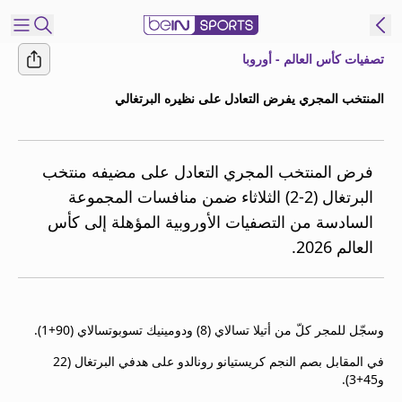
تصفيات كأس العالم - أوروبا
شترك
المنتخب المجري يفرض التعادل على نظيره البرتغالي
ع
EN
اللغة
MENA
النسخة
فرض المنتخب المجري التعادل على مضيفه منتخب
البرتغال (2-2) الثلاثاء ضمن منافسات المجموعة
السادسة من التصفيات الأوروبية المؤهلة إلى كأس
إدارة
العالم 2026.
التنبيهات
انضم
إلى
قائمة
وسجّل للمجر كلّ من أتيلا تسالاي (8) ودومينيك تسوبوتسالاي (90+1).
النشرة
الإخبارية
في المقابل بصم النجم كريستيانو رونالدو على هدفي البرتغال (22
اتصل بنا
و45+3).
beIN CONNECT