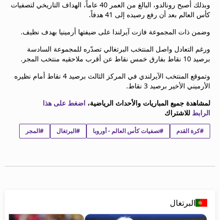
وبذلك أصبح رونالدو، البالغ من العمر 40 عاماً، الهداف التاريخي لتصفيات
beIN MEDIA GROUP
كأس العالم بعد أن رفع رصيده إلى 41 هدفاً.
ترددات beIN SPORTS
وضمن ذات المجموعة فازت آيرلندا على ضيفتها أرمينيا بهدف نظيف.
الأسئلة الأكثر شيوعاً
دليل التلفاز
ورغم التعادل واصل المنتخب البرتغالي تصدّره للمجموعة السادسة
احصل على beIN
برصيد 10 نقاط بفارق خمس نقاط عن أقرب ملاحقيه منتخب المجر.
معلومات عن هذا الموقع
وتموقع المنتخب الآيرلندي في المركز الثالث برصيد 4 نقاط أمام نظيره
الأرميني الأخير برصيد 3 نقاط.
لمشاهدة جميع المباريات والأحداث الرياضية،
اضغط على هذا
الرابط
للاشتراك
#كرة القدم
#تصفيات كأس العالم - أوروبا
#البرتغال
#المجر
البرتغال