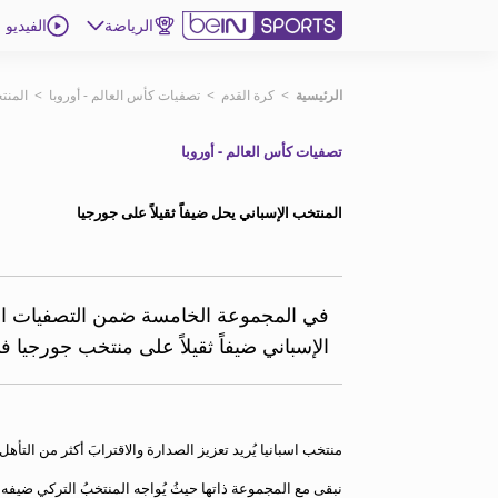
الرياضة
الفيديو
اشترك
الرئيسية
>
كرة القدم
>
تصفيات كأس العالم - أوروبا
>
المنتخ
تصفيات كأس العالم - أوروبا
ع
اللغة
EN
النسخة
MENA
المنتخب الإسباني يحل ضيفاًَ ثقيلاً على جورجيا
إدارة التنبيهات
انضم إلى قائمة النشرة الإخبارية
في المجموعة الخامسة ضمن التصفيات الأو
اتصل بنا
الإسباني ضيفاً ثقيلاً على منتخب جورجيا ف
beIN CONNECT
beIN MEDIA GROUP
ترددات beIN SPORTS
الأسئلة الأكثر شيوعاً
منتخب اسبانيا يُريد تعزيز الصدارة والاقترابَ أكثر من التأهل
دليل التلفاز
نبقى مع المجموعة ذاتها حيثُ يُواجه المنتخبُ التركي ضيفه ا
احصل على beIN