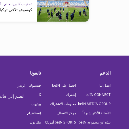
تصفيات كأس العالم - أو
كوسوفو تلاقي تركيا 
الدعم
تابعونا
اتصل بنا
احصل على beIN
فيسبوك
ثريدز
beIN CONNECT
إشترك
X
انضم إلى قائم
beIN MEDIA GROUP
معلومات الاشتراك
يوتيوب
الأسئلة الأكثر شيوعاً
مركز الاتصال
إنستاغرام
نبذة عن مجموعة beIN
beIN SPORTS أمريكا
تيك توك