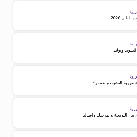
روبا
لعالم 2026
روبا
لسويد وبولندا
روبا
مهورية التشيك والدنمارك
روبا
بين البوسنة والهرسك وإيطاليا