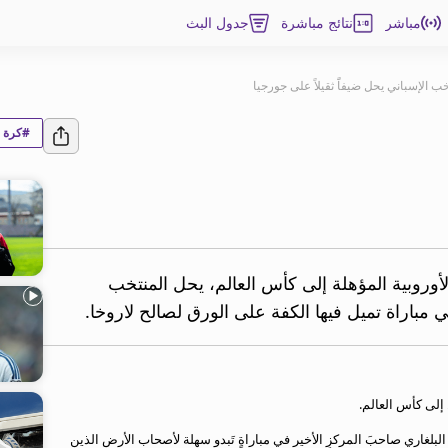
مباشر
نتائج مباشرة
جدول البث
ب الإسباني يحل ضيفاًَ ثقيلاً على جورجيا
#كرة ا
روبية المؤهلة إلى كأس العالم، يحل المنتخب
ي مباراة تميل فيها الكفة على الورق لصالح لاروخا.
 إلى كأس العالم.
لبلغاري صاحبَ المركزِ الأخير في مباراةٍ تَبدو سهلة لأصحاب الأرض الذين