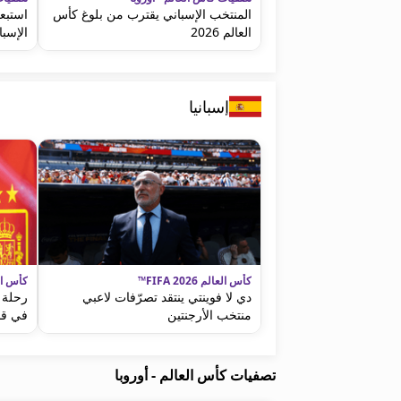
المنتخب الإسباني يقترب من بلوغ كأس
استبع
العالم 2026
الإسبا
إسبانيا
كأس العالم FIFA 2026™
كأس العالم 
دي لا فوينتي ينتقد تصرّفات لاعبي
رحلة د
منتخب الأرجنتين
في قم
تصفيات كأس العالم - أوروبا