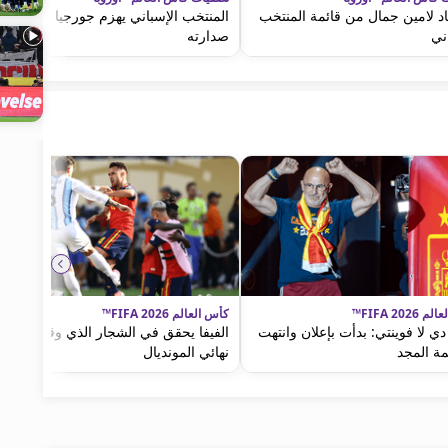
اد لامين جمال من قائمة المنتخب
المنتخب الإسباني يهزم جورجيا ويعزز
ني
صدارته
FIFA 2026™
كأس العالم FIFA 2026™
ي لا فوينتي: بدأت بإعلان وانتهت
الفيفا يحقق في الشجار الذي وقع عقب
ة المجد
نهائي المونديال