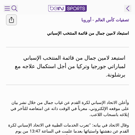
تصفيات كأس العالم - أوروبا
شترك
استبعاد لامين جمال من قائمة المنتخب الإسباني
ع
EN
اللغة
MENA
النسخة
استبعد لامين جمال من قائمة المنتخب الإسباني
لمباراتي جورجيا وتركيا من أجل استكمال علاجه مع
برشلونة.
إدارة
التنبيهات
انضم
إلى
وأعلن الاتحاد الإسباني لكرة القدم عن غياب جمال من خلال نشر بيان
قائمة
على موقعه الإلكتروني، معرباً في الوقت ذاته عن امتعاضه للتأخر في
النشرة
إبلاغه بانسحاب اللاعب.
الإخبارية
وقال الاتحاد في بيانه: "تعرب الخدمات الطبية في الاتحاد الإسباني لكرة
اتصل بنا
القدم عن دهشتها واستيائها بعدما علمت في الساعة 13:47 من يوم
beIN CONNECT