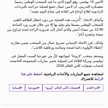
الاثنين 10 نوفمبر، وهو اليوم الذي بدأ فيه المنتخب الوطني رسميا
beIN MEDIA GROUP
معسكره التدريبي، أن لامين جمال خضع لعملية جراحية بالترددات
ترددات beIN SPORTS
الراديوية لعلاج أوجاع في العانة في صباح اليوم نفسه".
الأسئلة الأكثر شيوعاً
وأضاف الاتحاد: "أُجريت هذه العملية من دون إخطار الطاقم الطبي
دليل التلفاز
للمنتخب الوطني مسبقا ولم يعلم بها إلا من خلال تقرير ورد الساعة
احصل على beIN
22:40 من مساء أمس والذي أشار إلى ضرورة الراحة لمدة تتراوح بين
معلومات عن هذا الموقع
سبعة وعشرة أيام".
ولذلك، قرر الاتحاد الإسباني تسريح جمال من المنتخب ضمن مقاربة
"إعطاء الأولوية دائما لصحة وسلامة ورفاهية اللاعب".
ويستعد منتخب "لاروخا" لمواجهة كلّ من جورجيا السبت المقبل في
تبيليسي وتركيا الثلاثاء في إشبيلية ضمن مباريات المجموعة الخامسة
لحساب تصفيات كأس العالم 2026.
لمشاهدة جميع المباريات والأحداث الرياضية،
اضغط على هذا
الرابط
للاشتراك
#كرة القدم
#تصفيات كأس العالم - أوروبا
#جيورجيا
#إسبانيا