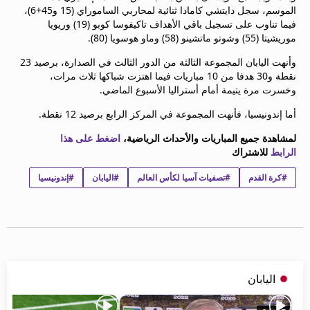
الموسم، سجل دايتشي كامادا ثنائية لمحاربي الساموراي (15 و45+6)،
beIN MEDIA GROUP
فيما تناوب على تسجيل باقي الأهداف تاكيفوسا كوبو (19) وريويا
ترددات beIN SPORTS
موريشيتا (55) وشوتو ماتشينو (58) وماو هوسويا (80).
الأسئلة الأكثر شيوعاً
دليل التلفاز
وأنهت اليابان المجموعة الثالثة من الدور الثالث في الصدارة، برصيد 23
نقطة و30 هدفا من 10 مباريات فيما اهتزت شباكها ثلاث مرات،
احصل على beIN
وخسرت مرة يتيمة أمام أستراليا الأسبوع الماضي.
معلومات عن هذا الموقع
أما إندونيسيا، فأنهت المجموعة في المركز الرابع برصيد 12 نقطة.
لمشاهدة جميع المباريات والأحداث الرياضية،
اضغط على هذا
الرابط
للاشتراك
#كرة القدم
#تصفيات آسيا لكأس العالم
#اليابان
#إندونيسيا
اليابان