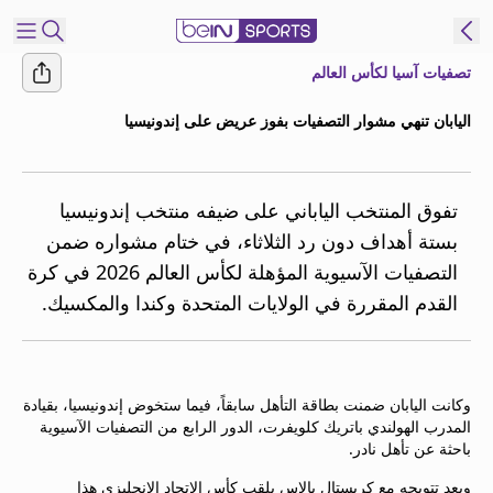
تصفيات آسيا لكأس العالم
شترك
اليابان تنهي مشوار التصفيات بفوز عريض على إندونيسيا
ع
EN
اللغة
MENA
النسخة
تفوق المنتخب الياباني على ضيفه منتخب إندونيسيا
بستة أهداف دون رد الثلاثاء، في ختام مشواره ضمن
التصفيات الآسيوية المؤهلة لكأس العالم 2026 في كرة
إدارة
القدم المقررة في الولايات المتحدة وكندا والمكسيك.
التنبيهات
انضم
إلى
قائمة
وكانت اليابان ضمنت بطاقة التأهل سابقاً، فيما ستخوض إندونيسيا، بقيادة
النشرة
المدرب الهولندي باتريك كلويفرت، الدور الرابع من التصفيات الآسيوية
الإخبارية
باحثة عن تأهل نادر.
اتصل بنا
beIN CONNECT
وبعد تتويجه مع كريستال بالاس بلقب كأس الاتحاد الإنحليزي هذا