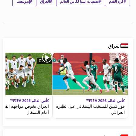
#كرة القدم
#تصفيات آسيا لكأس العالم
#العراق
#إندونيسيا
beIN MEDIA GROUP
ترددات beIN SPORTS
الأسئلة الأكثر شيوعاً
دليل التلفاز
احصل على beIN
معلومات عن هذا الموقع
العراق
02:54
كأس العالم FIFA 2026™
كأس العالم FIFA 2026™
فوز ثمين للمنتخب السنغالي على نظيره
العراق يخوض مواجهة الفرصة
العراقي
أمام السنغال