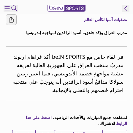
تصفيات آسيا لكأس العالم
شترك
مدرب العراق يؤكد جاهزية أسود الرافدين لمواجهة إندونيسيا
ع
EN
اللغة
MENA
النسخة
في لقاء خاص مع beIN SPORTS أكد غراهام آرنولد
مدربُ منتخب العراق على الجهوزيةِ العالية لفريقه
عشيةَ مواجهةِ خصمه الأندونيسي، فيما اعتبر ريبين
إدارة
سولاكا مدافعُ أسود الرافدين أنه يتوجبُ على منتخبه
التنبيهات
انضم
احترام خَصمهم والتحلي بالإيجابية.
إلى
قائمة
النشرة
الإخبارية
لمشاهدة جميع المباريات والأحداث الرياضية،
اضغط على هذا
الرابط
للاشتراك.
اتصل بنا
beIN CONNECT