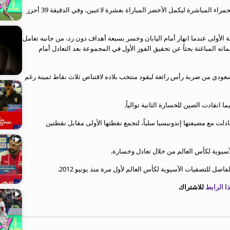
وفي الدقيقة 19 تعرض المدافع محمد كنو للطرد بالبطاقة الحمراء المباشرة ليكمل الأخضر المباراة بعشرة لاعبين، وفي الدقيقة 39 أحرز
لأولى عندما انهار أمام اليابان وخسر بسبعة أهداف دون رد، من جانبه تعامل
المباغتة بحثاً عن تحقيق الفوز الأول في المجموعة بعد التعادل أمام
منتخب السعودي من ضربة رأس رائعة ليقود منتخب بلاده لاقتناص ثلاث نقاط ثمينة رغم
انقادت الصين للخسارة الثانية توالياً.
ادلت مع مضيفتها إندونيسيا سلباً، لتجمع نقطتها الأولى مقابل نقطتين
لآسيوية لكأس العالم من خلال تعادل وخسارة.
ل للتصفيات الآسيوية لكأس العالم لأول مرة منذ يونيو 2012.
 الرابط
للاشتراك