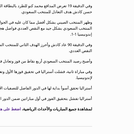
معلومات عن هذا الموقع
حسن كادش هدف التعادل للمنتخب السعودي.
وظهر المنتخب الصيني بشكل أفضل مما كان عليه في الجولة ا
المنتخب السعودي بشكل جيد مع النقص العددي فواصل هجماته 
إندونيسيا 1-1.
وفي الدقيقة 90 عاد كادش وأحرز الهدف الثاني لل
النقص العددي.
وأصبح رصيد المنتخب السعودي أربع نقاط من فوز وتعادل فيما 
وفي مباراة ثانية، فشلت أستراليا في تحقيق فوزها الأول وتع
لإندونيسيا.
أستراليا تحقق أسوأ بداية لها في الدور الفاصل للتصفيات ا
أستراليا تفشل بتحقيق الفوز في أول مباراتين ضمن الدور الفاص
لمشاهدة جميع المباريات والأحداث الرياضية،
اضغط على هذا