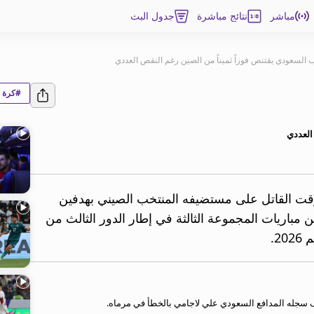
مباشر
نتائج مباشرة
جدول البث
 السعودي يقتنص فوزاً ثميناً من الصين رغم النقص العددي
#كرة ا
العددي
لوقت القاتل على مستضيفه المنتخب الصيني بهدفين
ن مباريات المجموعة الثالثة في إطار الدور الثالث من
2.