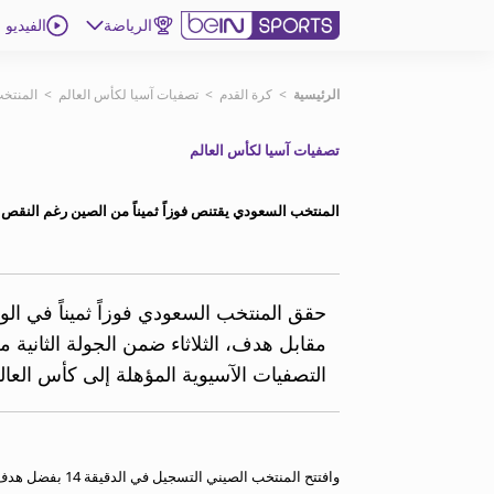
الرياضة
الفيديو
اشترك
الرئيسية
>
كرة القدم
>
تصفيات آسيا لكأس العالم
>
المنتخب
تصفيات آسيا لكأس العالم
ع
اللغة
EN
النسخة
MENA
المنتخب السعودي يقتنص فوزاً ثميناً من الصين رغم النقص 
إدارة التنبيهات
انضم إلى قائمة النشرة الإخبارية
حقق المنتخب السعودي فوزاً ثميناً في ا
اتصل بنا
مقابل هدف، الثلاثاء ضمن الجولة الثانية م
beIN CONNECT
التصفيات الآسيوية المؤهلة إلى كأس العالم 026
beIN MEDIA GROUP
ترددات beIN SPORTS
الأسئلة الأكثر شيوعاً
دليل التلفاز
وافتتح المنتخب الصيني التسجيل في الدقيقة 14 بفضل هدف سجله المدافع السعودي علي لاجامي بالخطأ في مرماه.
احصل على beIN