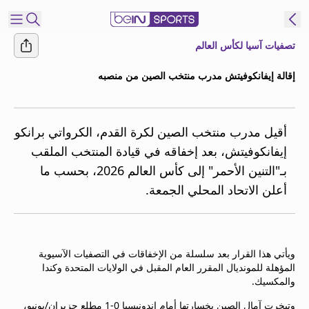
تصفيات آسيا لكأس العالم
شترك
إقالة إيفانكوفيتش مدرب منتخب الصين من منصبه
ع
EN
اللغة
MENA
النسخة
أقيل مدرب منتخب الصين لكرة القدم، الكرواتي برانكو
إيفانكوفيتش، بعد إخفاقه في قيادة المنتخب الملقب
بـ"التنين الأحمر" إلى كأس العالم 2026، بحسب ما
إدارة
أعلن الاتحاد المحلي الجمعة.
التنبيهات
انضم
إلى
قائمة
ويأتي هذا القرار بعد سلسلة من الإخفاقات في التصفيات الآسيوية
النشرة
المؤهلة للمونديال المقرر العام المقبل في الولايات المتحدة وكندا
الإخبارية
والمكسيك.
اتصل بنا
beIN CONNECT
وتبخرت آمال الصين بخسارتها أمام إندونيسيا 0-1 مطلع حزيران/يونيو،