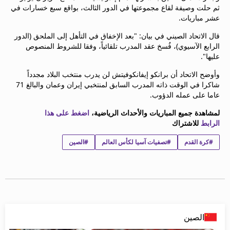
ثم حلت وصيفة لقاع مجموعتها في الدور الثالث، بواقع سبع خسارات في
beIN MEDIA GROUP
عشر مباريات.
ترددات beIN SPORTS
الأسئلة الأكثر شيوعاً
قال الاتحاد الصيني في بيان: "بعد الإخفاق في التأهل إلى الملحق (الدور
دليل التلفاز
الرابع الآسيوي)، فُسخ عقد المدرب تلقائياً، وفقا للشروط المنصوص
عليها".
احصل على beIN
معلومات عن هذا الموقع
وأوضح الاتحاد أن برانكو إيفانكوفيتش لن يدرب منتخب البلاد مجدداً
شاكرا في الوقت ذاته المدرب السابق لمنتخبي إيران وعمان والبالغ 71
عاما على عمله الدؤوب.
لمشاهدة جميع المباريات والأحداث الرياضية،
اضغط على هذا
الرابط
للاشتراك
#كرة القدم
#تصفيات آسيا لكأس العالم
#الصين
الصين