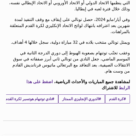
التي ينظمها الاتحاد الدولي أو الاتحاد الأوروبي أو الاتحاد الإيطالي نفسه،
وذلك خلال فترة لعبه في إيطاليا.
وفي أيار/مايو 2024، حصل تونالي على إيقاف مع وقف التنفيذ لمدة
شهرين بعد اعترافه بانتهاك لوائح الاتحاد الإنكليزي لكرة القدم المتعلقة
بالمراهنات.
ويمثل تونالي منتخب بلاده في 32 مباراة دولية، سجل خلالها 4 أهداف.
وعقب تجنّب توتنهام بصعوبة الهبوط إلى دوري الدرجة الثانية في
الموسم الماضي، جعل النادي من تونالي ثاني أبرز صفقاته في سوق
الانتقالات الصيفية، بعد التعاقد مع البرتغالي ماتيوس فرنانديش القادم
من وست هام.
لمشاهدة جميع المباريات والأحداث الرياضية،
اضغط على هذا
الرابط
للاشتراك
#كرة القدم
#الدوري الإنجليزي الممتاز
#نادي توتنهام هوتسبر لكرة القدم