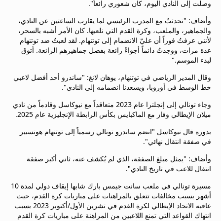
وصلت إلى النادي اليوم، كان شعوري رائعاً".
beIN MEDIA GROUP
ترددات beIN SPORTS
وأضاف: "تحدثتُ مع المدرب الرئيسي لما يقارب الساعتين عن النادي،
والجماهير، والملعب، وكرة القدم التي نلعبها. كان الأمر أشبه بالسحر،
الأسئلة الأكثر شيوعاً
لأنني عرفتُ فوراً أن عليّ الانضمام إلى توتنهام. لقد لعبتُ ضد توتنهام
دليل التلفاز
عدة مرات، ووجدتُ دائماً أجواءً رائعة بفضل جماهيرهم الرائعة. أتوق
احصل على beIN
لبدء الموسم."
معلومات عن هذا الموقع
وقال المدير الرياضي في توتنهام، يوهان لانغ: "ساندرو أحد أفضل لاعبي
خط الوسط في أوروبا، ويسعدنا انضمامه إلى النادي".
وجاء تونالي إلى إنجلترا عام 2023 متعاقداً مع نيوكاسل وقادماً من نادي
ميلان الإيطالي وفاز مع الماكبايس بكأس الرابطة الإنجليزية عام 2025.
بدوره قال نيوكاسل "انضم ساندرو تونالي رسمياً إلى توتنهام هوتسبير
في صفقة انتقال نهائي".
وأضاف: "يمثل مبلغ الصفقة، الذي لم يُكشف عنه، ثاني أكبر صفقة
انتقال للاعب في تاريخ النادي".
مسيرة تونالي في ملعب سانت جيمس بارك شابها إيقاف دولي لمدة 10
أشهر بسبب مخالفات تتعلق بالمراهنات على مباريات كرة القدم، حيث
عاقبه الاتحاد الإيطالي لكرة القدم في تشرين الأول/أكتوبر 2023 بسبب
انتهاك القواعد التي تمنع اللاعبين من المراهنة على مباريات كرة القدم