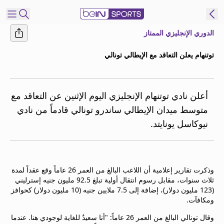
الدوري الإنجليزي الممتاز
شترك
توتنهام يعلن التعاقد مع الإيطالي تونالي
ع
EN
اللغة
MENA
النسخة
أعلن نادي توتنهام الإنجليزي اليوم الإثنين عن التعاقد مع
متوسط ميدان الإيطالي ساندرو تونالي قادماً من نادي
نيوكاسل يونايتد.
إدارة
التنبيهات
انضم
إلى
وذكرت تقارير إعلامية أن اللاعب البالغ من العمر 26 عاماً وقع عقداً لمدة
قائمة
ثلاث سنوات، مقابل رسوم انتقال أولية تبلغ 92.5 مليون جنيه إسترليني
النشرة
(123 مليون دولار)، إضافة إلى 7.5 ملايين جنيه (10 مليون دولار) كحوافز
الإخبارية
ومكافآت.
اتصل بنا
وقال تونالي البالغ من العمر 26 عاماً: "أنا سعيدٌ للغاية لوجودي هنا. عندما
beIN CONNECT