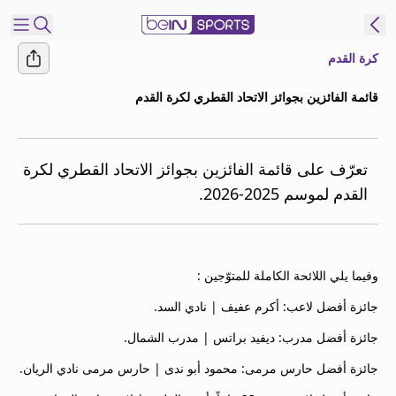
كرة القدم
شترك
قائمة الفائزين بجوائز الاتحاد القطري لكرة القدم
ع
EN
اللغة
MENA
النسخة
تعرّف على قائمة الفائزين بجوائز الاتحاد القطري لكرة
القدم لموسم 2025-2026.
إدارة
التنبيهات
انضم
وفيما يلي اللائحة الكاملة للمتوّجين :
إلى
قائمة
جائزة أفضل لاعب: أكرم عفيف | نادي السد.
النشرة
جائزة أفضل مدرب: ديفيد براتس | مدرب الشمال.
الإخبارية
جائزة أفضل حارس مرمى: محمود أبو ندى | حارس مرمى نادي الريان.
اتصل بنا
beIN CONNECT