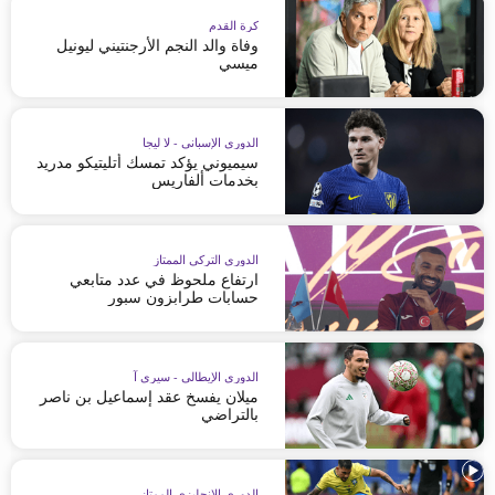
كرة القدم
وفاة والد النجم الأرجنتيني ليونيل
ميسي
الدوري الإسباني - لا ليجا
سيميوني يؤكد تمسك أتليتيكو مدريد
بخدمات ألفاريس
الدوري التركي الممتاز
ارتفاع ملحوظ في عدد متابعي
حسابات طرابزون سبور
الدوري الإيطالي - سيري آ
ميلان يفسخ عقد إسماعيل بن ناصر
بالتراضي
الدوري الإنجليزي الممتاز