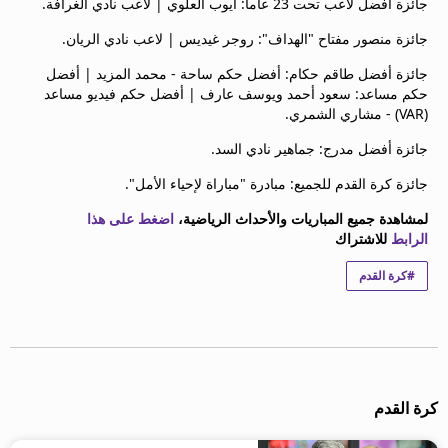
جائزة أفضل لاعب تحت 23 عاماً: أيوب العلوي | لاعب نادي الغرافة.
beIN MEDIA GROUP
جائزة منصور مفتاح "الهداف": روجر غيديس | لاعب نادي الريان.
ترددات beIN SPORTS
الأسئلة الأكثر شيوعاً
جائزة أفضل طاقم حكام: أفضل حكم ساحة - محمد المزيد | أفضل
دليل التلفاز
حكم مساعد: سعود أحمد ويوسف عارف | أفضل حكم فيديو مساعد
(VAR) - مشاري الشمري.
احصل على beIN
معلومات عن هذا الموقع
جائزة أفضل مدرج: جماهير نادي السد.
جائزة كرة القدم للجميع: مبادرة "مباراة لإحياء الأمل".
لمشاهدة جميع المباريات والأحداث الرياضية،
اضغط على هذا
الرابط
للاشتراك
#كرة القدم
كرة القدم