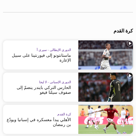
beIN MEDIA GROUP
ترددات beIN SPORTS
الأسئلة الأكثر شيوعاً
دليل التلفاز
كرة القدم
احصل على beIN
معلومات عن هذا الموقع
الدوري الإيطالي - سيري آ
ماستانتونو إلى فيورنتينا على سبيل
الإعارة
الدوري الإسباني - لا ليجا
الحارس التركي بايندر ينضمّ إلى
صفوف سيلتا فيغو
كرة القدم
الأهلي يبدأ معسكره في إسبانيا ويودّع
بن رمضان