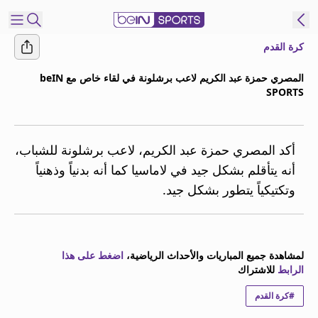
كرة القدم
شترك
المصري حمزة عبد الكريم لاعب برشلونة في لقاء خاص مع beIN
SPORTS
ع
EN
اللغة
MENA
النسخة
أكد المصري حمزة عبد الكريم، لاعب برشلونة للشباب،
أنه يتأقلم بشكل جيد في لاماسيا كما أنه بدنياً وذهنياً
إدارة
وتكتيكياً يتطور بشكل جيد.
التنبيهات
انضم
إلى
قائمة
لمشاهدة جميع المباريات والأحداث الرياضية،
اضغط على هذا
النشرة
الرابط
للاشتراك
الإخبارية
#كرة القدم
اتصل بنا
beIN CONNECT