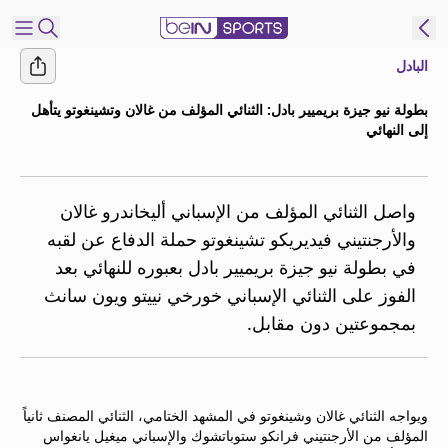
البادل
شترك
بطولة نيو جيزة بريميير بادل: الثنائي المؤلف من غالان وتشينغوتو يتأهل
إلى النهائي
ع
EN
اللغة
MENA
النسخة
واصل الثنائي المؤلف من الإسباني أليخاندرو غالان
والأرجنتيني فيديريكو تشينغوتو حملة الدفاع عن لقبه
إدارة
في بطولة نيو جيزة بريميير بادل بعبوره للنهائي بعد
التنبيهات
الفوز على الثنائي الإسباني خورخي نييتو ويون سانث
انضم
بمجموعتين دون مقابل.
إلى
قائمة
النشرة
الإخبارية
ويواجه الثنائي غالان وشينغوتو في المشهد الختامي، الثنائي المصنف ثانياً
اتصل بنا
المؤلف من الأرجنتيني فرانكو ستوباتشوك والإسباني ميغيل يانغواس
beIN CONNECT