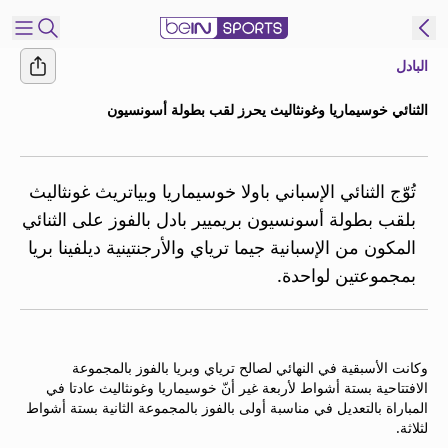
البادل
شترك
الثنائي خوسيماريا وغونثاليث يحرز لقب بطولة أسونسيون
ع
EN
اللغة
MENA
النسخة
تُوّج الثنائي الإسباني باولا خوسيماريا وبياتريث غونثاليث
بلقب بطولة أسونسيون بريميير بادل بالفوز على الثنائي
المكون من الإسبانية جيما ترياي والأرجنتينية ديلفينا بريا
إدارة
بمجموعتين لواحدة.
التنبيهات
انضم
إلى
قائمة
وكانت الأسبقية في النهائي لصالح ترياي وبريا بالفوز بالمجموعة
النشرة
الافتتاحية بستة أشواط لأربعة غير أنّ خوسيماريا وغونثاليث عادتا في
الإخبارية
المباراة بالتعديل في مناسبة أولى بالفوز بالمجموعة الثانية بستة أشواط
اتصل بنا
لثلاثة.
beIN CONNECT