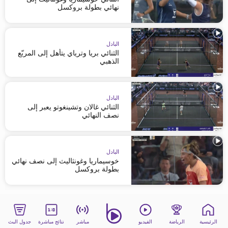
نهائي بطولة بروكسل
البادل
الثنائي بريا وترياي يتأهل إلى المربّع
الذهبي
البادل
الثنائي غالان وتشينغوتو يعبر إلى
نصف النهائي
البادل
خوسيماريا وغونثاليث إلى نصف نهائي
بطولة بروكسل
الرئيسية
الرياضة
الفيديو
مباشر
نتائج مباشرة
جدول البث