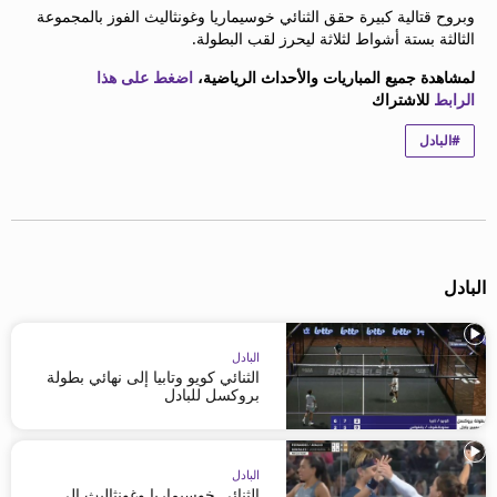
وبروح قتالية كبيرة حقق الثنائي خوسيماريا وغونثاليث الفوز بالمجموعة
beIN MEDIA GROUP
الثالثة بستة أشواط لثلاثة ليحرز لقب البطولة.
ترددات beIN SPORTS
الأسئلة الأكثر شيوعاً
لمشاهدة جميع المباريات والأحداث الرياضية،
اضغط على هذا
الرابط
للاشتراك
دليل التلفاز
احصل على beIN
#البادل
معلومات عن هذا الموقع
البادل
البادل
الثنائي كويو وتابيا إلى نهائي بطولة
بروكسل للبادل
البادل
الثنائي خوسيماريا وغونثاليث إلى