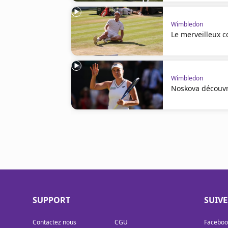
Wimbledon
Le merveilleux c
Wimbledon
Noskova découvri
SUPPORT
SUIV
Contactez nous
CGU
Faceboo