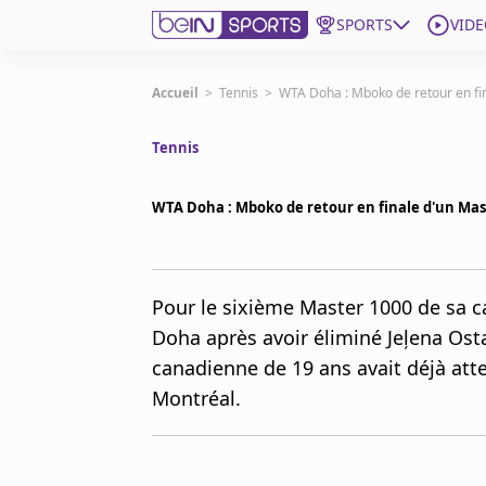
SPORTS
VIDE
beIN SPORTS CONNECT
Accueil
>
Tennis
>
WTA Doha : Mboko de retour en fi
Tennis
Edition
France
WTA Doha : Mboko de retour en finale d'un Mas
Replays
Podcasts
En Direct
Pour le sixième Master 1000 de sa ca
Doha après avoir éliminé Jeļena Osta
Gérer les notifications
canadienne de 19 ans avait déjà atte
Contactez nous
Grille TV
Montréal.
beINSPIRED
CGU
Mentions légales