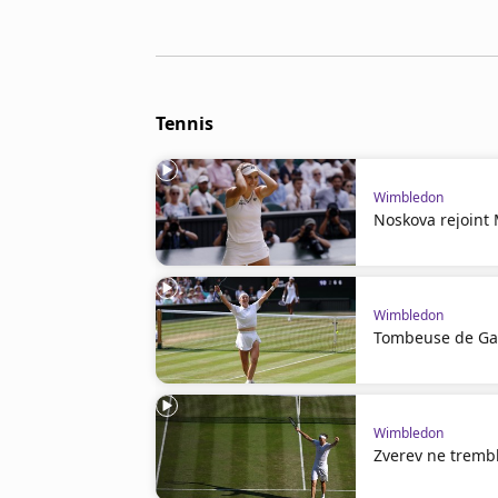
Cookies
Protection des données
Paramétrer mon consentement
Tennis
Wimbledon
Noskova rejoint
Wimbledon
Tombeuse de Gau
Wimbledon
Zverev ne trembl