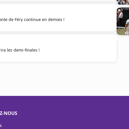
onte de Féry continue en demies !
ra les demi-finales !
EZ-NOUS
k