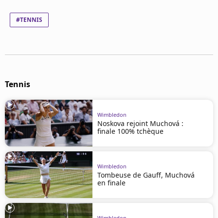
Mentions légales
Cookies
#TENNIS
Protection des données
Paramétrer mon consentement
Tennis
Wimbledon
Noskova rejoint Muchová :
finale 100% tchèque
Wimbledon
Tombeuse de Gauff, Muchová
en finale
Wimbledon