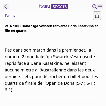
Tennis
ORTS CONNECT
WTA 1000 Doha : Iga Swiatek renverse Daria Kasatkina et
file en quarts
France
Edition
Replays
Pas dans son match dans le premier set, la
Podcasts
numéro 2 mondiale Iga Swiatek s'est ensuite
En Direct
repris face à Daria Kasatkina, ne laissant
aucune miette à l'Australienne dans les deux
Gérer les
derniers sets pour décrocher un billet pour les
notifications
quarts de finale de l'Open de Doha (5-7 ; 6-1 ;
Contactez nous
6-1).
Grille TV
beINSPIRED
CGU