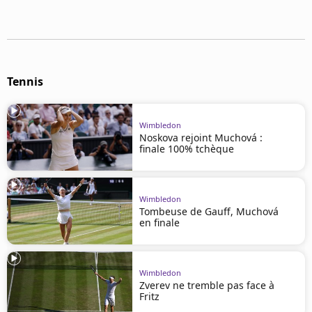
Mentions légales
Cookies
Protection des données
Paramétrer mon consentement
Tennis
Wimbledon
Noskova rejoint Muchová :
finale 100% tchèque
Wimbledon
Tombeuse de Gauff, Muchová
en finale
Wimbledon
Zverev ne tremble pas face à
Fritz