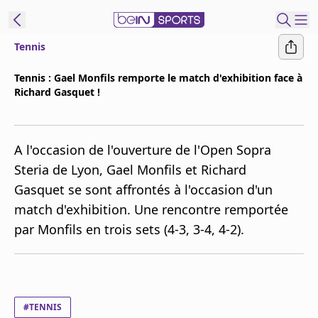
Tennis
ORTS CONNECT
Tennis : Gael Monfils remporte le match d'exhibition face à
Richard Gasquet !
France
Edition
Replays
A l'occasion de l'ouverture de l'Open Sopra
Podcasts
Steria de Lyon, Gael Monfils et Richard
En Direct
Gasquet se sont affrontés à l'occasion d'un
match d'exhibition. Une rencontre remportée
Gérer les
par Monfils en trois sets (4-3, 3-4, 4-2).
notifications
Contactez nous
Grille TV
beINSPIRED
#TENNIS
CGU