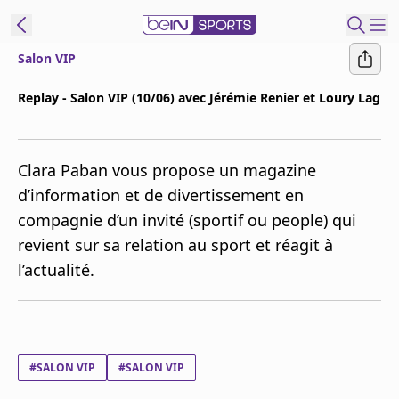
Salon VIP
ORTS CONNECT
Replay - Salon VIP (10/06) avec Jérémie Renier et Loury Lag
France
Edition
Clara Paban vous propose un magazine
Replays
d’information et de divertissement en
Podcasts
compagnie d’un invité (sportif ou people) qui
En Direct
revient sur sa relation au sport et réagit à
l’actualité.
Gérer les
notifications
Contactez nous
Grille TV
beINSPIRED
#SALON VIP
#SALON VIP
CGU