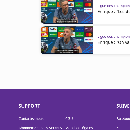
Ligue des champion
Enrique : "Les d
Ligue des champion
Enrique : "On va
SUPPORT
SUIV
Contactez nous
CGU
Faceboo
Abonnement beIN SPORTS
Mentions légales
X