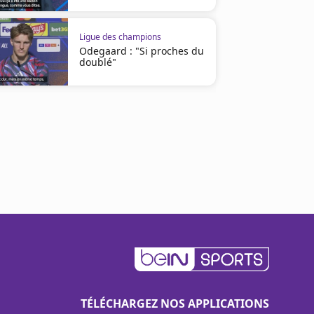
Ligue des champions
Odegaard : "Si proches du
doublé"
TÉLÉCHARGEZ NOS APPLICATIONS