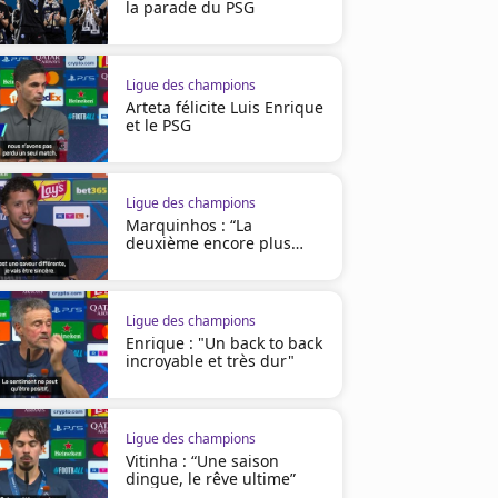
la parade du PSG
Ligue des champions
Arteta félicite Luis Enrique
et le PSG
Ligue des champions
Marquinhos : “La
deuxième encore plus
difficile”
Ligue des champions
Enrique : "Un back to back
incroyable et très dur"
Ligue des champions
Vitinha : “Une saison
dingue, le rêve ultime”