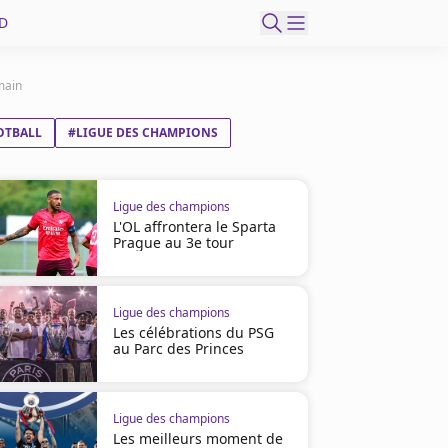
D
main
OTBALL
#LIGUE DES CHAMPIONS
Ligue des champions
L'OL affrontera le Sparta
Prague au 3e tour
Ligue des champions
Les célébrations du PSG
au Parc des Princes
Ligue des champions
Les meilleurs moment de