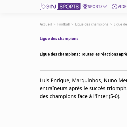
SPORTS
VIDE
beIN SPORTS CONNECT
Accueil
>
Football
>
Ligue des champions
>
Ligue de
Ligue des champions
Edition
France
Ligue des champions : Toutes les réactions aprè
Replays
Podcasts
En Direct
Luis Enrique, Marquinhos, Nuno Mend
entraîneurs après le succès triomph
Gérer les notifications
des champions face à l'Inter (5-0).
Contactez nous
Grille TV
beINSPIRED
CGU
Mentions légales