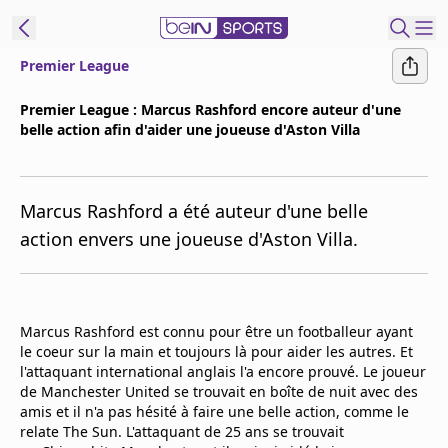
Premier League
ORTS CONNECT
Premier League : Marcus Rashford encore auteur d'une
belle action afin d'aider une joueuse d'Aston Villa
France
Edition
Replays
Marcus Rashford a été auteur d'une belle
Podcasts
action envers une joueuse d'Aston Villa.
En Direct
Gérer les
Marcus Rashford est connu pour être un footballeur ayant
notifications
le coeur sur la main et toujours là pour aider les autres. Et
Contactez nous
l'attaquant international anglais l'a encore prouvé. Le joueur
Grille TV
de Manchester United se trouvait en boîte de nuit avec des
amis et il n'a pas hésité à faire une belle action, comme le
beINSPIRED
relate The Sun. L'attaquant de 25 ans se trouvait
CGU