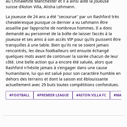
au Chinawhite Manchester et il a ainsi aidé la joueuse
Mentions légales
suisse d’Aston Villa, Alisha Lehmann.
Cookies
La joueuse de 24 ans a été "secourue" par un Rashford très
Protection des données
chevaleresque puisque ce dernier a vu Lehmann être
Paramétrer mon consentement
assaillie par l’approche de nombreux hommes. Il a donc
demandé au personnel de la boîte de laisser l’accès à la
joueuse et ses amis à son accès VIP pour qu’ils puissent être
tranquilles à une table. Bien qu'ils ne se soient jamais
rencontrés, les deux footballeurs ont ensuite échangé
quelques mots avant de continuer la soirée chacun de leur
côté. Une belle action qui a encore été saluée, alors que
Rashford n'hésite jamais à s'engager dans une cause
humanitaire, lui qui est salué pour son caractère humble en
dehors des terrains et dont la saison est éblouissante
actuellement avec 29 buts toutes compétitions confondues.
#FOOTBALL
#PREMIER LEAGUE
#ASTON VILLA FC
#MANCH