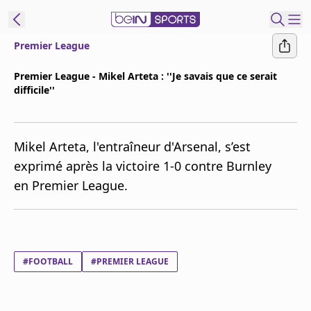
Premier League
ORTS CONNECT
Premier League - Mikel Arteta : ''Je savais que ce serait
difficile''
France
Edition
Replays
Mikel Arteta, l'entraîneur d'Arsenal, s’est
Podcasts
exprimé après la victoire 1-0 contre Burnley
En Direct
en Premier League.
Gérer les
notifications
Contactez nous
#FOOTBALL
#PREMIER LEAGUE
Grille TV
beINSPIRED
CGU