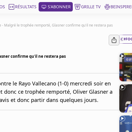
OS
RÉSULTATS
S'ABONNER
GRILLE TV
BEINSPIRE
e - Malgré le trophée remporté, Glasner confirme qu'il ne restera pas
#FO
asner confirme qu'il ne restera pas
ontre le Rayo Vallecano (1-0) mercredi soir en
et donc ce trophée remporté, Oliver Glasner a
'avis et donc partir dans quelques jours.