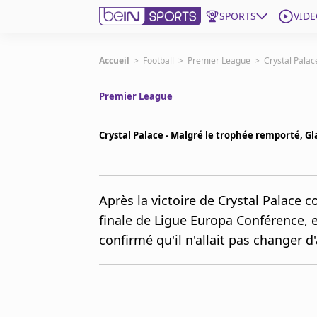
SPORTS
VIDE
beIN SPORTS CONNECT
Accueil
>
Football
>
Premier League
>
Crystal Palac
Premier League
Edition
France
Crystal Palace - Malgré le trophée remporté, Gl
Replays
Podcasts
En Direct
Après la victoire de Crystal Palace c
finale de Ligue Europa Conférence, 
Gérer les notifications
confirmé qu'il n'allait pas changer d
Contactez nous
Grille TV
beINSPIRED
CGU
Mentions légales