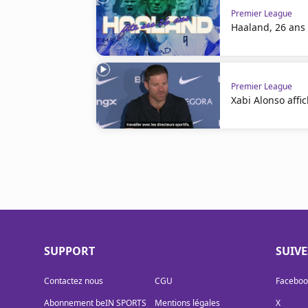
Premier League
Haaland, 26 ans 
Premier League
Xabi Alonso affi
SUPPORT
SUIV
Contactez nous
CGU
Faceboo
Abonnement beIN SPORTS
Mentions légales
X