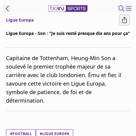
Ligue Europa
ORTS CONNECT
Ligue Europa - Son : "Je suis resté presque dix ans pour ça"
France
Edition
Capitaine de Tottenham, Heung-Min Son a
Replays
soulevé le premier trophée majeur de sa
Podcasts
carrière avec le club londonien. Ému et fier, il
En Direct
savoure cette victoire en Ligue Europa,
symbole de patience, de foi et de
Gérer les
détermination.
notifications
Contactez nous
Grille TV
beINSPIRED
CGU
#FOOTBALL
#LIGUE EUROPA