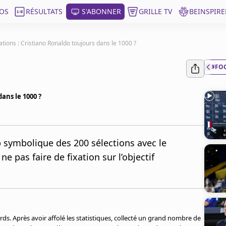
OS
RÉSULTATS
S'ABONNER
GRILLE TV
BEINSPIRE
tions : Cristiano Ronaldo toujours dans le 1000 ?
#FO
ans le 1000 ?
 symbolique des 200 sélections avec le
e pas faire de fixation sur l’objectif
.
rds. Après avoir affolé les statistiques, collecté un grand nombre de