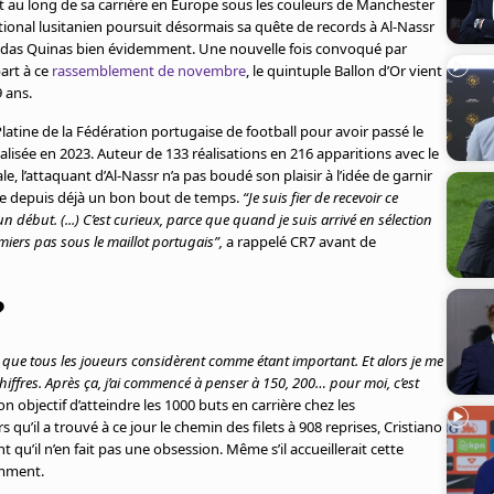
ut au long de sa carrière en Europe sous les couleurs de Manchester
ational lusitanien poursuit désormais sa quête de records à Al-Nassr
ão das Quinas bien évidemment. Une nouvelle fois convoqué par
art à ce
rassemblement de novembre
, le quintuple Ballon d’Or vient
9 ans.
 Platine de la Fédération portugaise de football pour avoir passé le
lisée en 2023. Auteur de 133 réalisations en 216 apparitions avec le
, l’attaquant d’Al-Nassr n’a pas boudé son plaisir à l’idée de garnir
de depuis déjà un bon bout de temps.
“Je suis fier de recevoir ce
 début. (...) C’est curieux, parce que quand je suis arrivé en sélection
emiers pas sous le maillot portugais”,
a rappelé CR7 avant de
?
ier que tous les joueurs considèrent comme étant important. Et alors je me
iffres. Après ça, j’ai commencé à penser à 150, 200… pour moi, c’est
son objectif d’atteindre les 1000 buts en carrière chez les
s qu’il a trouvé à ce jour le chemin des filets à 908 reprises, Cristiano
qu’il n’en fait pas une obsession. Même s’il accueillerait cette
demment.