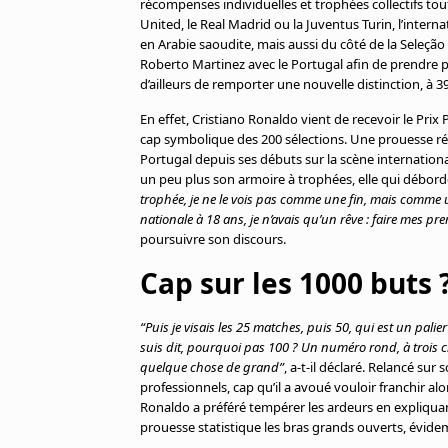
récompenses individuelles et trophées collectifs to
Cookies
United, le Real Madrid ou la Juventus Turin, l’intern
Protection des données
en Arabie saoudite, mais aussi du côté de la Seleç
Paramétrer mon consentement
Roberto Martinez avec le Portugal afin de prendre p
d’ailleurs de remporter une nouvelle distinction, à 3
En effet, Cristiano Ronaldo vient de recevoir le Prix
cap symbolique des 200 sélections. Une prouesse réa
Portugal depuis ses débuts sur la scène internationale
un peu plus son armoire à trophées, elle qui débor
trophée, je ne le vois pas comme une fin, mais comme un
nationale à 18 ans, je n’avais qu’un rêve : faire mes pr
poursuivre son discours.
Cap sur les 1000 buts 
“Puis je visais les 25 matches, puis 50, qui est un pal
suis dit, pourquoi pas 100 ? Un numéro rond, à trois ch
quelque chose de grand”
, a-t-il déclaré. Relancé sur 
professionnels, cap qu’il a avoué vouloir franchir alor
Ronaldo a préféré tempérer les ardeurs en expliquant 
prouesse statistique les bras grands ouverts, évi