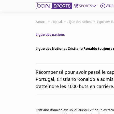
SPORTS
VIDE
beIN SPORTS CONNECT
Accueil
>
Football
>
Ligue des nations
>
Ligue des Na
Ligue des nations
Edition
France
Ligue des Nations : Cristiano Ronaldo toujours d
Replays
Podcasts
En Direct
Récompensé pour avoir passé le cap
Portugal, Cristiano Ronaldo a admis n
Gérer les notifications
d’atteindre les 1000 buts en carrière
Contactez nous
Grille TV
beINSPIRED
CGU
Cristiano Ronaldo est un joueur qui vit pour les reco
Mentions légales