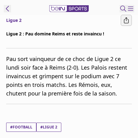
Ligue 2
ORTS CONNECT
Ligue 2 : Pau domine Reims et reste invaincu !
France
Edition
Pau sort vainqueur de ce choc de Ligue 2 ce
Replays
lundi soir face à Reims (2-0). Les Palois restent
Podcasts
invaincus et grimpent sur le podium avec 7
En Direct
points en trois matchs. Les Rémois, eux,
chutent pour la première fois de la saison.
Gérer les
notifications
Contactez nous
Grille TV
beINSPIRED
#FOOTBALL
#LIGUE 2
CGU