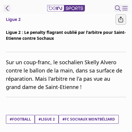
Ligue 2
ORTS CONNECT
Ligue 2 : Le penalty flagrant oublié par l'arbitre pour Saint-
Etienne contre Sochaux
France
Edition
Replays
Sur un coup-franc, le sochalien Skelly Alvero
Podcasts
contre le ballon de la main, dans sa surface de
En Direct
réparation. Mais l'arbitre ne l'a pas vue au
grand dame de Saint-Etienne !
Gérer les
notifications
Contactez nous
Grille TV
#FOOTBALL
#LIGUE 2
#FC SOCHAUX MONTBÉLIARD
beINSPIRED
CGU