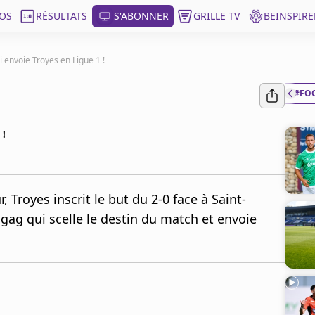
OS
RÉSULTATS
S'ABONNER
GRILLE TV
BEINSPIRE
i envoie Troyes en Ligue 1 !
#FO
 !
 Troyes inscrit le but du 2-0 face à Saint-
gag qui scelle le destin du match et envoie