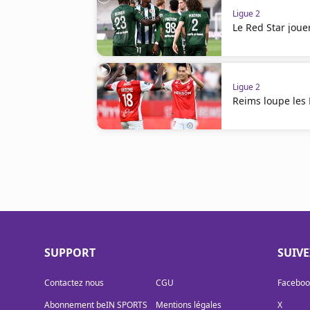
Ligue 2
Le Red Star jouer
Ligue 2
Reims loupe les 
SUPPORT
SUIV
Contactez nous
CGU
Faceboo
Abonnement beIN SPORTS
Mentions légales
X