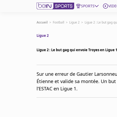
SPORTS
VIDE
beIN SPORTS CONNECT
Accueil
>
Football
>
Ligue 2
>
Ligue 2 : Le but gag qu
Ligue 2
Edition
France
Ligue 2 : Le but gag qui envoie Troyes en Ligue 1
Replays
Podcasts
En Direct
Sur une erreur de Gautier Larsonneur,
Étienne et valide sa montée. Un but 
Gérer les notifications
l’ESTAC en Ligue 1.
Contactez nous
Grille TV
beINSPIRED
CGU
Mentions légales