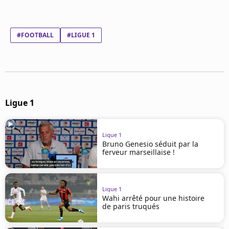
Mentions légales
Cookies
Protection des données
#FOOTBALL
#LIGUE 1
Paramétrer mon consentement
Ligue 1
Ligue 1
Bruno Genesio séduit par la
ferveur marseillaise !
Ligue 1
Wahi arrêté pour une histoire
de paris truqués