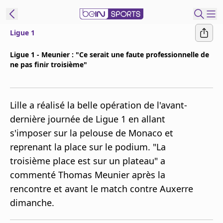
Ligue 1
ORTS CONNECT
Ligue 1 - Meunier : "Ce serait une faute professionnelle de
ne pas finir troisième"
France
Edition
Replays
Lille a réalisé la belle opération de l'avant-
Podcasts
dernière journée de Ligue 1 en allant
En Direct
s'imposer sur la pelouse de Monaco et
reprenant la place sur le podium. "La
Gérer les
troisième place est sur un plateau" a
notifications
commenté Thomas Meunier après la
Contactez nous
rencontre et avant le match contre Auxerre
Grille TV
dimanche.
beINSPIRED
CGU