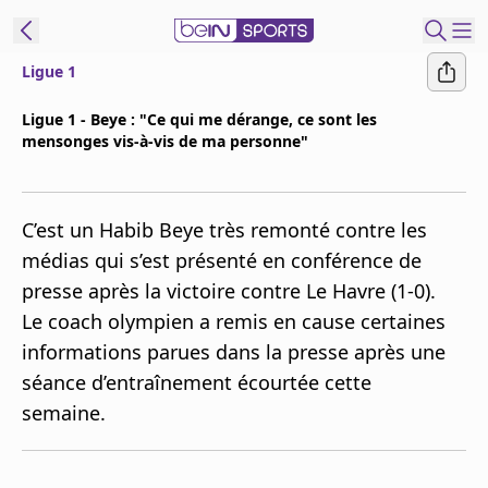
Ligue 1
ORTS CONNECT
Ligue 1 - Beye : "Ce qui me dérange, ce sont les
mensonges vis-à-vis de ma personne"
France
Edition
Replays
C’est un Habib Beye très remonté contre les
Podcasts
médias qui s’est présenté en conférence de
En Direct
presse après la victoire contre Le Havre (1-0).
Le coach olympien a remis en cause certaines
Gérer les
informations parues dans la presse après une
notifications
séance d’entraînement écourtée cette
Contactez nous
semaine.
Grille TV
beINSPIRED
CGU